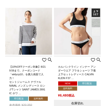
【10%OFFクーポン対象】8/21
カルバンクライン インナー アン
9:59まで。クーポンコード
ダーウエア ブラ＆ショーツ 下着
「wklycp10」を購入画面で入
上下セットレディース CALVIN
力！
KLEIN F37 …
セントジェームス ナヴァル
NEW
即日配送
NAVAL メンズ レディース ロン
送料無料
グTシャツ SAINT JAMES 2691
IC ホワ …
¥
6,480
税込
即日配送
送料無料
在庫切れ
参考価格
¥
20,350