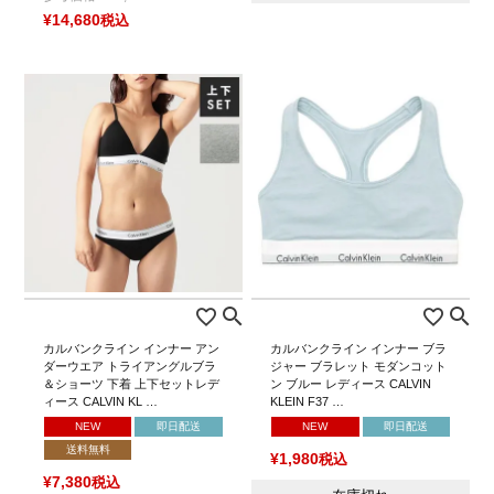
¥
14,680
税込
カルバンクライン インナー アン
カルバンクライン インナー ブラ
ダーウエア トライアングルブラ
ジャー ブラレット モダンコット
＆ショーツ 下着 上下セットレデ
ン ブルー レディース CALVIN
ィース CALVIN KL …
KLEIN F37 …
NEW
即日配送
NEW
即日配送
送料無料
¥
1,980
税込
¥
7,380
税込