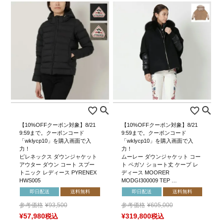
【10%OFFクーポン対象】8/21
【10%OFFクーポン対象】8/21
9:59まで。クーポンコード
9:59まで。クーポンコード
「wklycp10」を購入画面で入
「wklycp10」を購入画面で入
力！
力！
ピレネックス ダウンジャケット
ムーレー ダウンジャケット コー
アウター ダウン コート スプー
ト ペガソ ショート丈 ケープ レ
トニック レディース PYRENEX
ディース MOORER
HWS005
MODGI300009 TEP …
即日配送
送料無料
即日配送
送料無料
参考価格
¥
93,500
参考価格
¥
605,000
¥
57,980
税込
¥
319,800
税込