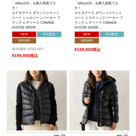
「wklycp10」を購入画面で入
「wklycp10」を購入画面で入
力！
力！
カナダグース ダウンジャケット
カナダグース ダウンジャケット
コート シェルバーンパーカー ブ
コート ミスティックパーカー ブ
ラック レディース CANADA
ラック レディース CANADA
GOOSE 3802W …
GOOSE 3035W …
NEW
即日配送
NEW
即日配送
送料無料
送料無料
参考価格
¥
242,000
¥
199,800
税込
¥
199,800
税込