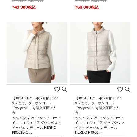
参考価格
¥
107,800
参考価格
¥
128,700
¥
49,980
税込
¥
60,800
税込
【10%OFFクーポン対象】8/21
【10%OFFクーポン対象】8/21
9:59まで。クーポンコード
9:59まで。クーポンコード
「wklycp10」を購入画面で入
「wklycp10」を購入画面で入
力！
力！
ヘルノ ダウンジャケット コート
ヘルノ ダウンジャケット コート
イコニコ ジュリア ダウンベスト
イコニコ ジュリア ジップダウン
ベージュ レディース HERNO
ベスト ベージュ レディース
PI0661DIC …
HERNO PI0661 …