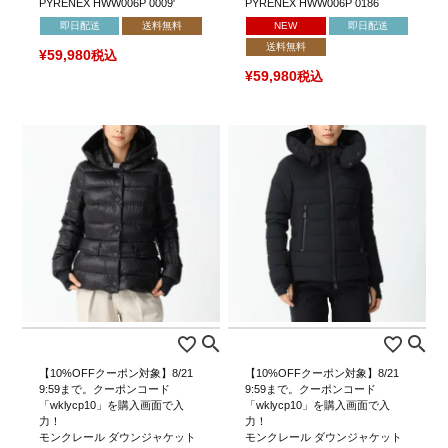
PYRENEX HWW006P 0009'
PYRENEX HWW006P 0186
即日配送
送料無料
NEW
即日配送
送料無料
¥
59,980
税込
¥
59,980
税込
【10%OFFクーポン対象】8/21
【10%OFFクーポン対象】8/21
9:59まで。クーポンコード
9:59まで。クーポンコード
「wklycp10」を購入画面で入
「wklycp10」を購入画面で入
力！
力！
モンクレール ダウンジャケット
モンクレール ダウンジャケット