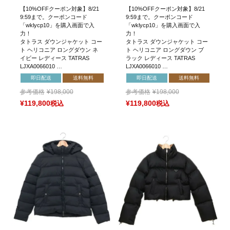
【10%OFFクーポン対象】8/21
【10%OFFクーポン対象】8/21
9:59まで。クーポンコード
9:59まで。クーポンコード
「wklycp10」を購入画面で入
「wklycp10」を購入画面で入
力！
力！
タトラス ダウンジャケット コー
タトラス ダウンジャケット コー
ト ヘリコニア ロングダウン ネ
ト ヘリコニア ロングダウン ブ
イビー レディース TATRAS
ラック レディース TATRAS
LJXA0066010 …
LJXA0066010 …
即日配送
送料無料
即日配送
送料無料
参考価格
¥
198,000
参考価格
¥
198,000
¥
119,800
税込
¥
119,800
税込