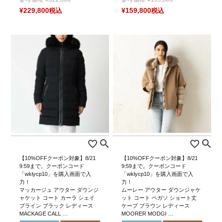
¥
229,800
税込
¥
159,800
税込
【10%OFFクーポン対象】8/21
【10%OFFクーポン対象】8/21
9:59まで。クーポンコード
9:59まで。クーポンコード
「wklycp10」を購入画面で入
「wklycp10」を購入画面で入
力！
力！
マッカージュ アウター ダウンジ
ムーレー アウター ダウンジャケ
ャケット コート カーラ シェイ
ット コート ペガソ ショート丈
プライン ブラック レディース
ケープ ブラウン レディース
MACKAGE CALL …
MOORER MODGI …