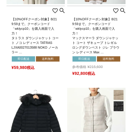
【10%OFFクーポン対象】8/21
【10%OFFクーポン対象】8/21
9:59まで。クーポンコード
9:59まで。クーポンコード
「wklycp10」を購入画面で入
「wklycp10」を購入画面で入
力！
力！
タトラス ダウンジャケット コー
マックスマーラ ダウンジャケッ
ト ノコ レディース TATRAS
ト コート ザキューブ トレギル
LJXA0027013588 NOKO ノーカ
ロングダウンベスト ジレ ブラウ
ラー …
ン レディース Max …
即日配送
送料無料
即日配送
送料無料
参考価格
¥
215,600
¥
59,980
税込
¥
92,800
税込