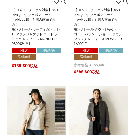
【10%OFFクーポン対象】8/21
【10%OFFクーポン対象】8/21
9:59まで。クーポンコード
9:59まで。クーポンコード
「wklycp10」を購入画面で入
「wklycp10」を購入画面で入
力！
力！
モンクレール カーディガン ボレ
モンクレール ダウンジャケット
ロ ダウンジャケット コート ブ
コート バラント ショートダウン
ラック レディース MONCLER
ブラック レディース MONCLER
9B00024 M1 …
1A00017 …
NEW
即日配送
NEW
即日配送
送料無料
送料無料
参考価格
¥
356,400
¥
169,800
税込
¥
299,800
税込