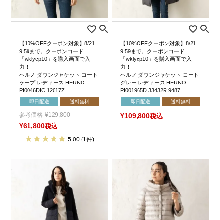
【10%OFFクーポン対象】8/21
【10%OFFクーポン対象】8/21
9:59まで。クーポンコード
9:59まで。クーポンコード
「wklycp10」を購入画面で入
「wklycp10」を購入画面で入
力！
力！
ヘルノ ダウンジャケット コート
ヘルノ ダウンジャケット コート
ケープ レディース HERNO
グレー レディース HERNO
PI0046DIC 12017Z
PI001965D 33432R 9487
即日配送
送料無料
即日配送
送料無料
参考価格
¥
129,800
¥
109,800
税込
¥
61,800
税込
5.00
(
1件
)