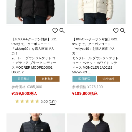
【10%OFFクーポン対象】8/21
【10%OFFクーポン対象】8/21
9:59まで。クーポンコード
9:59まで。クーポンコード
「wklycp10」を購入画面で入
「wklycp10」を購入画面で入
力！
力！
ムーレー ダウンジャケット コー
モンクレール ダウンジャケット
ト ガディア ブラック レディー
コート ベセット ホワイト レデ
ス MOORER MODPI200001
ィース MONCLER 1A00119
U0001 2 …
597WF 03 …
即日配送
送料無料
即日配送
送料無料
参考価格
¥
385,000
参考価格
¥
276,100
¥
199,800
税込
¥
199,800
税込
5.00
(
1件
)