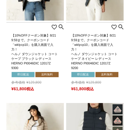
【10%OFFクーポン対象】8/21
【10%OFFクーポン対象】8/21
9:59まで。クーポンコード
9:59まで。クーポンコード
「wklycp10」を購入画面で入
「wklycp10」を購入画面で入
力！
力！
ヘルノ ダウンジャケット コート
ヘルノ ダウンジャケット コート
ケープ ブラック レディース
ケープ ネイビー レディース
HERNO PI0046DIC 12017Z
HERNO PI0046DIC 12017Z
9300
9200
即日配送
送料無料
即日配送
送料無料
参考価格
¥
129,800
参考価格
¥
129,800
¥
61,800
税込
¥
61,800
税込