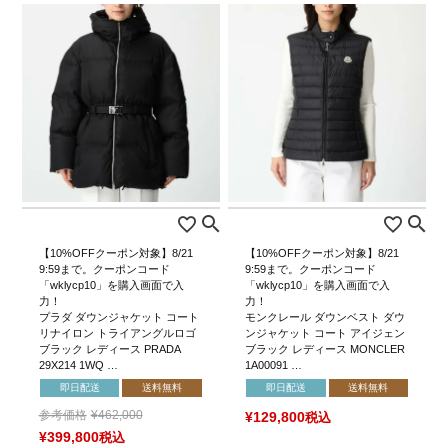
【10%OFFクーポン対象】8/21
【10%OFFクーポン対象】8/21
9:59まで。クーポンコード
9:59まで。クーポンコード
「wklycp10」を購入画面で入
「wklycp10」を購入画面で入
力！
力！
プラダ ダウンジャケット コート
モンクレール ダウンベスト ダウ
リナイロン トライアングルロゴ
ンジャケット コート アイジェン
ブラック レディース PRADA
ブラック レディース MONCLER
29X214 1WQ …
1A00091 …
即日配送
送料無料
即日配送
送料無料
参考価格
¥
462,000
¥
129,800
税込
¥
399,800
税込