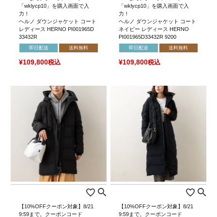
「wklycp10」を購入画面で入
「wklycp10」を購入画面で入
力！
力！
ヘルノ ダウンジャケット コート
ヘルノ ダウンジャケット コート
レディース HERNO PI001965D
ネイビー レディース HERNO
33432R
PI001965D33432R 9200
即日配送
送料無料
即日配送
送料無料
¥
109,800
税込
¥
109,800
税込
【10%OFFクーポン対象】8/21
【10%OFFクーポン対象】8/21
9:59まで。クーポンコード
9:59まで。クーポンコード