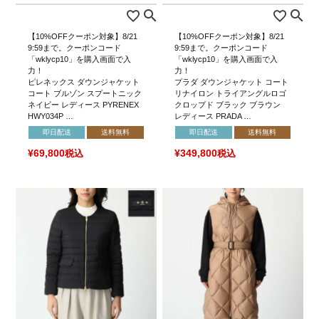
【10%OFFクーポン対象】8/21
【10%OFFクーポン対象】8/21
9:59まで。クーポンコード
9:59まで。クーポンコード
「wklycp10」を購入画面で入
「wklycp10」を購入画面で入
力！
力！
ピレネックス ダウンジャケット
プラダ ダウンジャケット コート
コート ブルゾン スプートニック
リナイロン トライアングルロゴ
ネイビー レディース PYRENEX
クロップド ブラック ブラウン
HWY034P …
レディース PRADA …
即日配送
送料無料
即日配送
送料無料
¥
69,800
税込
¥
349,800
税込