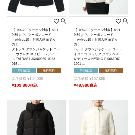
【10%OFFクーポン対象】8/21
【10%OFFクーポン対象】8/21
9:59まで。クーポンコード
9:59まで。クーポンコード
「wklycp10」を購入画面で入
「wklycp10」を購入画面で入
力！
力！
タトラス ダウンジャケット コー
ヘルノ ダウンジャケット コート
ト ヴァレナ ネイビー レディー
イコニコ ジュリア ダウンベスト
ス TATRAS LJXA0026010248
レディース HERNO PI0661DIC
015 …
1201 …
即日配送
送料無料
即日配送
送料無料
参考価格
¥
154,000
参考価格
¥
107,800
¥
109,800
税込
¥
49,980
税込