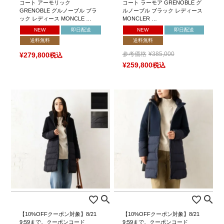
コート アーモリック
コート ラーモア GRENOBLE グ
GRENOBLE グルノーブル ブラ
ルノーブル ブラック レディース
ック レディース MONCLE …
MONCLER …
NEW
即日配送
NEW
即日配送
送料無料
送料無料
参考価格
¥
385,000
¥
279,800
税込
¥
259,800
税込
【10%OFFクーポン対象】8/21
【10%OFFクーポン対象】8/21
9:59まで。クーポンコード
9:59まで。クーポンコード