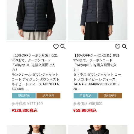
【10%OFFクーポン対象】8/21
【10%OFFクーポン対象】8/21
9:59まで。クーポンコード
9:59まで。クーポンコード
「wklycp10」を購入画面で入
「wklycp10」を購入画面で入
力！
力！
モンクレール ダウンジャケット
タトラス ダウンジャケット コー
コート アイジェン ダウンベスト
ト ノコ ネイビー レディース
ネイビー レディース MONCLER
TATRAS LJXA0027013588 015
1A00091 …
20 …
即日配送
送料無料
即日配送
送料無料
参考価格
¥
177,100
参考価格
¥
86,900
¥
129,800
税込
¥
59,980
税込