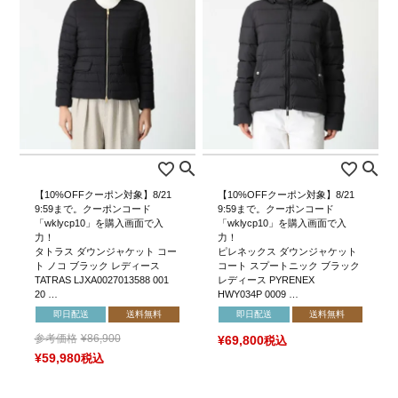
【10%OFFクーポン対象】8/21
【10%OFFクーポン対象】8/21
9:59まで。クーポンコード
9:59まで。クーポンコード
「wklycp10」を購入画面で入
「wklycp10」を購入画面で入
力！
力！
タトラス ダウンジャケット コー
ピレネックス ダウンジャケット
ト ノコ ブラック レディース
コート スプートニック ブラック
TATRAS LJXA0027013588 001
レディース PYRENEX
20 …
HWY034P 0009 …
即日配送
送料無料
即日配送
送料無料
参考価格
¥
86,900
¥
69,800
税込
¥
59,980
税込