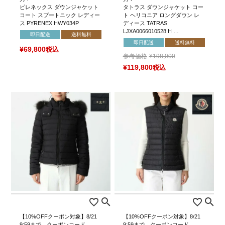
ピレネックス ダウンジャケット
タトラス ダウンジャケット コー
コート スプートニック レディー
ト ヘリコニア ロングダウン レ
ス PYRENEX HWY034P
ディース TATRAS
LJXA0066010528 H …
即日配送
送料無料
即日配送
送料無料
¥
69,800
税込
参考価格
¥
198,000
¥
119,800
税込
【10%OFFクーポン対象】8/21
【10%OFFクーポン対象】8/21
9:59まで。クーポンコード
9:59まで。クーポンコード