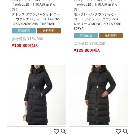
「wklycp10」を購入画面で入
「wklycp10」を購入画面で入
力！
力！
タトラス ダウンジャケット コー
モンクレール ダウンジャケット
ト ヴァレナ レディース TATRAS
コート アイジェン ダウンベスト
LJXA0026010248 LTKE24A41 …
レディース MONCLER 1A00091
597YF …
即日配送
送料無料
即日配送
送料無料
参考価格
¥
154,000
参考価格
¥
168,300
¥
109,800
税込
¥
129,800
税込