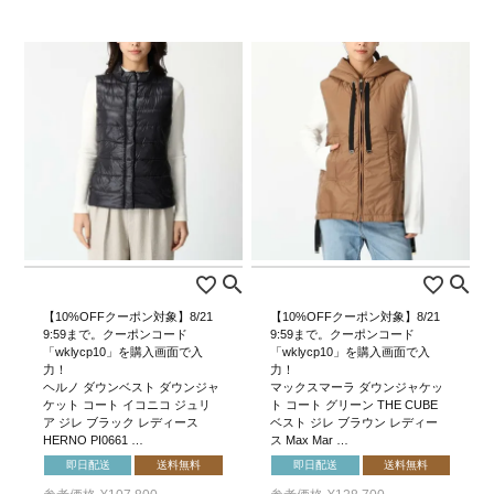
【10%OFFクーポン対象】8/21
【10%OFFクーポン対象】8/21
9:59まで。クーポンコード
9:59まで。クーポンコード
「wklycp10」を購入画面で入
「wklycp10」を購入画面で入
力！
力！
ヘルノ ダウンベスト ダウンジャ
マックスマーラ ダウンジャケッ
ケット コート イコニコ ジュリ
ト コート グリーン THE CUBE
ア ジレ ブラック レディース
ベスト ジレ ブラウン レディー
HERNO PI0661 …
ス Max Mar …
即日配送
送料無料
即日配送
送料無料