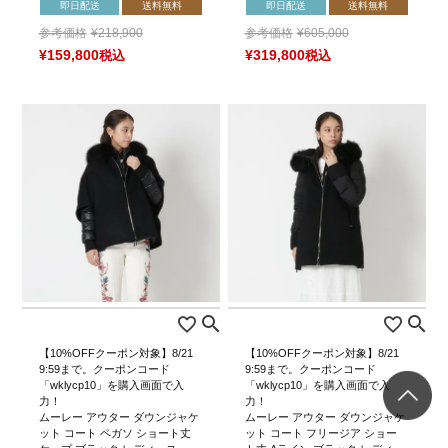
即日配送
送料無料
即日配送
送料無料
参考価格
¥
218,900
参考価格
¥
605,000
¥
159,800
税込
¥
319,800
税込
【10%OFFクーポン対象】8/21
【10%OFFクーポン対象】8/21
9:59まで。クーポンコード
9:59まで。クーポンコード
「wklycp10」を購入画面で入
「wklycp10」を購入画面で入
力！
力！
ムーレー アウター ダウンジャケ
ムーレー アウター ダウンジャケ
ット コート ペガソ ショート丈
ット コート フリージア ショー