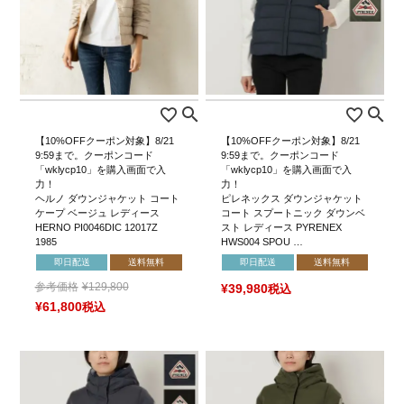
【10%OFFクーポン対象】8/21
【10%OFFクーポン対象】8/21
9:59まで。クーポンコード
9:59まで。クーポンコード
「wklycp10」を購入画面で入
「wklycp10」を購入画面で入
力！
力！
ヘルノ ダウンジャケット コート
ピレネックス ダウンジャケット
ケープ ベージュ レディース
コート スプートニック ダウンベ
HERNO PI0046DIC 12017Z
スト レディース PYRENEX
1985
HWS004 SPOU …
即日配送
送料無料
即日配送
送料無料
参考価格
¥
129,800
¥
39,980
税込
¥
61,800
税込