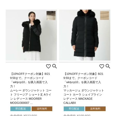
【10%OFFクーポン対象】8/21
【10%OFFクーポン対象】8/21
9:59まで。クーポンコード
9:59まで。クーポンコード
「wklycp10」を購入画面で入
「wklycp10」を購入画面で入
力！
力！
ムーレー ダウンジャケット コー
マッカージュ ダウンジャケット
ト フリージア ショート丈 Aライ
コート カーラ シェイプライン
ン レディース MOORER
レディース MACKAGE
MODGI300007 …
CALLABX
即日配送
送料無料
即日配送
送料無料
参考価格
¥
522,500
参考価格
¥
195,800