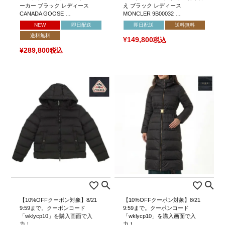
ーカー ブラック レディース
え ブラック レディース
CANADA GOOSE …
MONCLER 9B00032 …
NEW
即日配送
即日配送
送料無料
送料無料
¥
149,800
税込
¥
289,800
税込
【10%OFFクーポン対象】8/21
【10%OFFクーポン対象】8/21
9:59まで。クーポンコード
9:59まで。クーポンコード
「wklycp10」を購入画面で入
「wklycp10」を購入画面で入
力！
力！