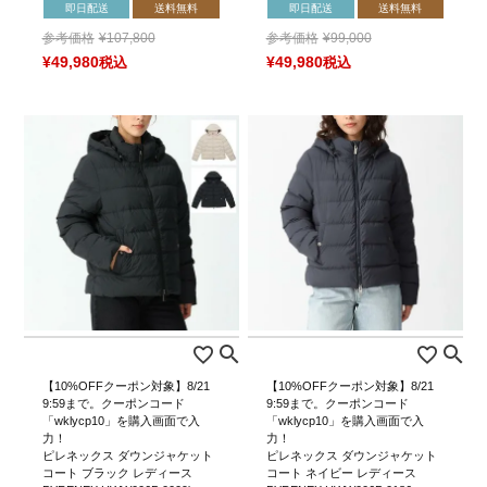
即日配送
送料無料
即日配送
送料無料
参考価格
¥
107,800
参考価格
¥
99,000
¥
49,980
税込
¥
49,980
税込
【10%OFFクーポン対象】8/21
【10%OFFクーポン対象】8/21
9:59まで。クーポンコード
9:59まで。クーポンコード
「wklycp10」を購入画面で入
「wklycp10」を購入画面で入
力！
力！
ピレネックス ダウンジャケット
ピレネックス ダウンジャケット
コート ブラック レディース
コート ネイビー レディース