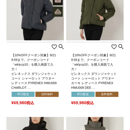
【10%OFFクーポン対象】8/21
【10%OFFクーポン対象】8/21
9:59まで。クーポンコード
9:59まで。クーポンコード
「wklycp10」を購入画面で入
「wklycp10」を購入画面で入
力！
力！
ピレネックス ダウンジャケット
ピレネックス ダウンジャケット
コート シャーロット アウター
コート シャーロット アウター
レディース PYRENEX HWU009
カーキ レディース PYRENEX
CHARLOT …
HWU009 DEE …
即日配送
送料無料
即日配送
送料無料
¥
69,980
税込
¥
69,980
税込