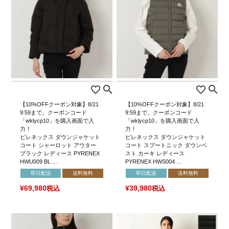
【10%OFFクーポン対象】8/21
【10%OFFクーポン対象】8/21
9:59まで。クーポンコード
9:59まで。クーポンコード
「wklycp10」を購入画面で入
「wklycp10」を購入画面で入
力！
力！
ピレネックス ダウンジャケット
ピレネックス ダウンジャケット
コート シャーロット アウター
コート スプートニック ダウンベ
ブラック レディース PYRENEX
スト カーキ レディース
HWU009 BL …
PYRENEX HWS004 …
即日配送
送料無料
即日配送
送料無料
¥
69,980
税込
¥
39,980
税込