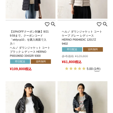
【10%OFFクーポン対象】8/21
ヘルノ ダウンジャケット コート
9:59まで。クーポンコード
ケープ グレー レディース
「wklycp10」を購入画面で入
HERNO PI0046DIC 12017Z
力！
9402
ヘルノ ダウンジャケット コート
即日配送
送料無料
ブラック レディース HERNO
PI001965D 33432R 9300
参考価格
¥
129,800
即日配送
送料無料
¥
61,800
税込
¥
109,800
税込
5.00
(
1件
)