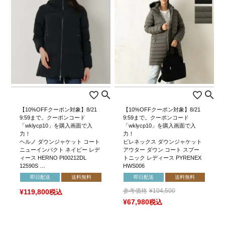
【10%OFFクーポン対象】8/21
【10%OFFクーポン対象】8/21
9:59まで。クーポンコード
9:59まで。クーポンコード
「wklycp10」を購入画面で入
「wklycp10」を購入画面で入
力！
力！
ヘルノ ダウンジャケット コート
ピレネックス ダウンジャケット
ニューインパクト ネイビー レデ
アウター ダウン コート スプー
ィース HERNO PI00212DL
トニック レディース PYRENEX
12590S …
HWS006
即日配送
送料無料
即日配送
送料無料
参考価格
¥
104,500
¥
119,800
税込
¥
67,980
税込