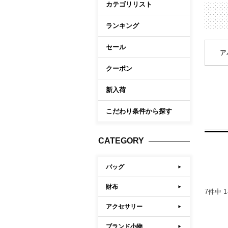
カテゴリリスト
ケア商品
Memb
こだわり条件から探す
ランキング
セール
マイペ
ア
ログイ
クーポン
会員登
新入荷
会員ラ
こだわり条件から探す
お気に
閲覧履
CATEGORY
ポイン
バッグ
財布
7
件中
1
アクセサリー
ブランド小物