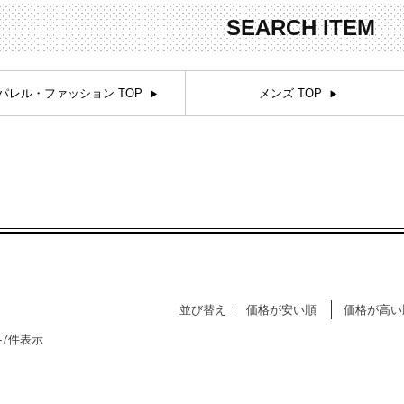
お問合せ
SEARCH ITEM
ers Service
ージ
パレル・ファッション TOP
メンズ TOP
ン
録
ンクについて
入り
歴
ト履歴
並び替え
価格が安い順
価格が高い
-
7
件表示