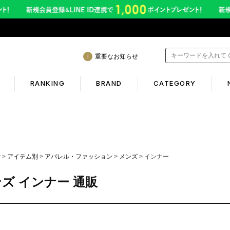
重要なお知らせ
RANKING
BRAND
CATEGORY
mation
Shopping guide
間も休まず発送！営業について
初めての方へ
P
アイテム別
アパレル・ファッション
メンズ
インナー
年熊本地震に伴う配送のご案内
ギフトラッピング
ズ インナー 通販
サービス終了のお知らせ
返品保証について
ービス内容変更のお知らせ
お客様のレビュー
イトへのご注意
ご利用ガイド