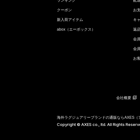
ランキング
配
クーポン
お
新入荷アイテム
キ
abox（エーボックス）
返
会
会
お
会社概要
海外ラグジュアリーブランドの通販ならAXES
Copyright © AXES co., ltd. All Rights Reser