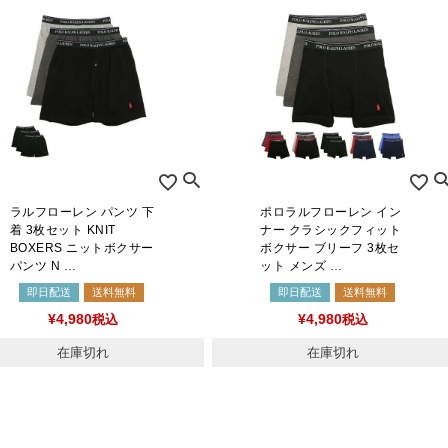
CATEGORY LIST
ラルフローレン パンツ 下
ポロラルフローレン イン
着 3枚セット KNIT
ナー クラシックフィット
BOXERS ニットボクサー
ボクサー ブリーフ 3枚セ
パンツ N …
ット メンズ …
即日配送
送料無料
即日配送
送料無料
¥
4,980
税込
¥
4,980
税込
在庫切れ
在庫切れ