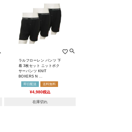
ラルフローレン パンツ 下
着 3枚セット ニットボク
サーパンツ KNIT
BOXERS N …
即日配送
送料無料
¥
4,980
税込
在庫切れ