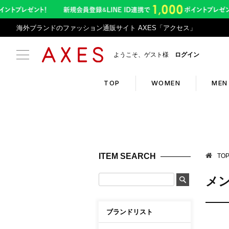
海外ブランドのファッション通販サイト AXES「アクセス」
ようこそ、ゲスト様
ログイン
TOP
WOMEN
MEN
Search
Infor
ブランドリスト
お盆期
ITEM SEARCH
TO
カテゴリリスト
令和8
メン
ランキング
アプリ
クーポン
返品サ
ブランドリスト
新入荷アイテム
悪質サ