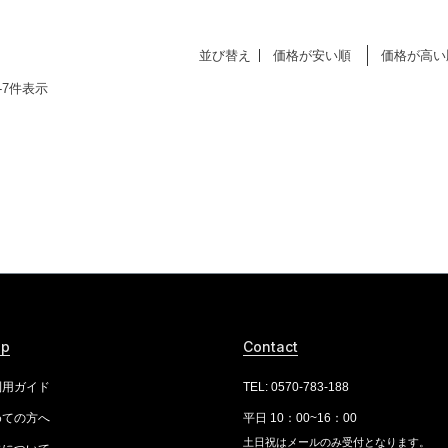
並び替え
価格が安い順
価格が高い
-
7
件表示
lp
Contact
利用ガイド
TEL: 0570-783-188
めての方へ
平日 10：00~16：00
土日祝はメールのみ受付となります。