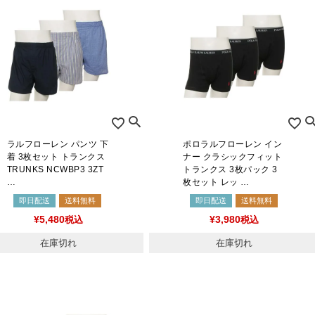
ラルフローレン パンツ 下
ポロラルフローレン イン
着 3枚セット トランクス
ナー クラシックフィット
TRUNKS NCWBP3 3ZT
トランクス 3枚パック 3
…
枚セット レッ …
即日配送
送料無料
即日配送
送料無料
¥
5,480
税込
¥
3,980
税込
在庫切れ
在庫切れ