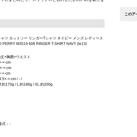
このア
シャツ カットソー リンガーTシャツ ネイビー メンズ レディース
RRY M3519 608 RINGER T-SHIRT NAVY (le13)
袖丈×胸囲×ウエスト
×-×-cm
×-×-cm
-×-cm
×-×-cm / - /
約170g / L:約186g / XL:約200g
様式：-