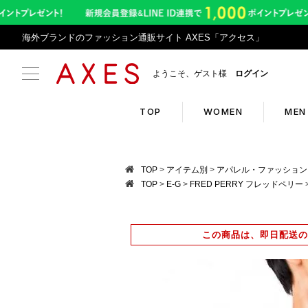
海外ブランドのファッション通販サイト AXES「アクセス」
ようこそ、ゲスト様
ログイン
TOP
WOMEN
MEN
Search
Infor
TOP
アイテム別
アパレル・ファッション
TOP
E-G
FRED PERRY フレッドペリー
ブランドリスト
令和8
カテゴリリスト
アプリ
この商品は、即日配送の
ランキング
返品サ
クーポン
悪質サ
新入荷アイテム