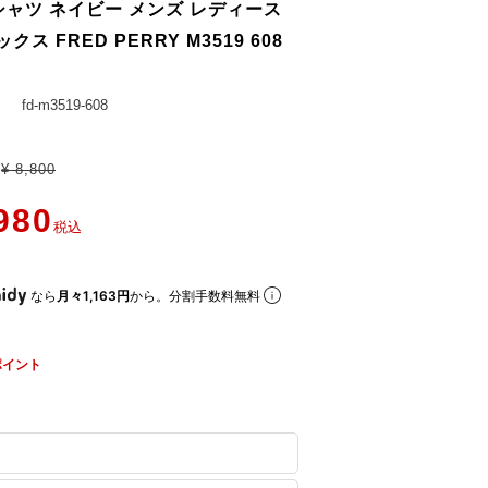
シャツ ネイビー メンズ レディース
クス FRED PERRY M3519 608
fd-m3519-608
¥
8,800
980
税込
なら
月々1,163円
から。分割手数料無料
ポイント