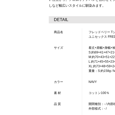
しなど幅広いスタイルに馴染みます。
DETAIL
商品名
フレッドペリー T
ユニセックス FRED PE
サイズ
着丈×肩幅×身幅×
S:約69×41×47×21
M:約70×43×51×22
L:約71×45×55×23×
XL:約73×48×59×24.5
重量：S:約158g / M:
カラー
NAVY
素 材
コットン100％
品 質
開閉種別：- / 内部
外部様式：- /