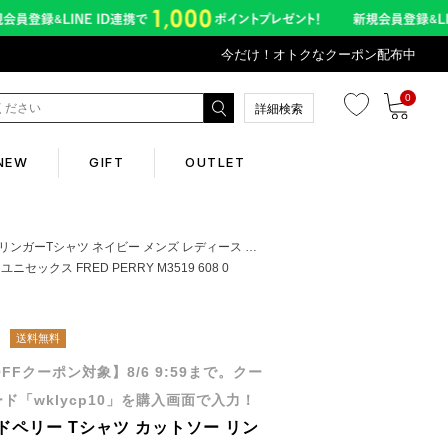
今だけ！オトクなクーポン配布中
0
詳細検索
NEW
GIFT
OUTLET
Corporate
 メンズ レディース ユニセックス FRED PERRY M3519 608 0
クス FRED PERRY M3519 608 0
会社概要
送料無料
Contents
OFFクーポン対象】8/6 9:59まで。クー
ド「wklycp10」を購入画面で入力！
abox
ドペリー Tシャツ カットソー リン