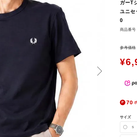
ers Service
ガーT
お問合せ
ユニセッ
ージ
0
ン
商品番号
録
参考価格
ンクについて
入り
¥
6,
歴
ト履歴
70
サイズ
S