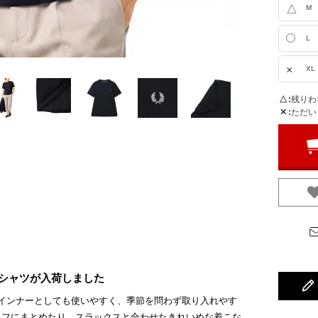
△
M
L
×
XL
△
残りわ
✕
ただい
のTシャツが入荷しました
インナーとしても使いやすく、季節を問わず取り入れやす
ラフにまとめたり、スラックスと合わせたきれいめな着こな