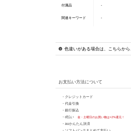
付属品
-
関連キーワード
-
色違いがある場合は、こちらから
お支払い方法について
・クレジットカード
・代金引換
・銀行振込
・d払い
金・土曜日のお買い物は+2%還元！
・auかんたん決済
・ソフトバンクまとめて支払い