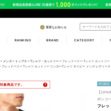
重要なお知らせ
RANKING
BRAND
CATEGORY
mation
Shopping guide
メンズ
トップス
Tシャツ・カットソー
フレッドペリー Tシャツ カットソー リンガーTシャツ ネイビー
フレッドペリー Tシャツ カットソー リンガーTシャツ ネイビー メンズ レディース ユニセッ
年熊本地震に伴う配送のご案内
初めての方へ
サービス終了のお知らせ
ギフトラッピング
即日配送
対象商品です。
ービス内容変更のお知らせ
返品保証について
【10%
イトへのご注意
お客様のレビュー
ポンコー
フレッ
ご利用ガイド