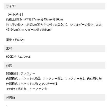
サイズ
【A4収納可】
約横上部22cm/下部37cm×縦45cm×幅16cm
持ち手の長さ：約13cm(持ち手の幅：約2.5cm)、ショルダーの長さ：約約
47-94cm(ショルダーの幅：約6cm)
重量：約782g
素材
600Dポリエステル
品質
開閉種別：ファスナー
内部様式：ポケットの数2、ファスナー有1、ファスナー無1、内仕切り無
外部様式：ポケットの数ファスナー有1
その他：底鋲無、キーフック有-
付属品
-