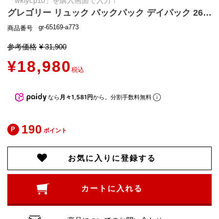
「wklycp10」を購入画面で入力！
グレゴリー リュック バックパック デイパック 26L マルチカラー メンズ レディース ユニセックス GREGORY 65169 A773 A4対応
gr-65169-a773
商品番号
参考価格
¥
31,900
¥
18,980
税込
なら
月々1,581円
から。分割手数料無料
190
ポイント
お気に入りに登録する
カートに入れる