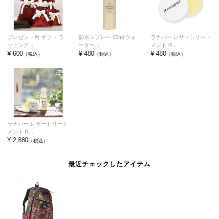
プレゼント用 ギフト ラ
防水スプレー 65ml ウォ
ラナパー レザートリート
ッピング ...
ーター...
メント R...
¥ 600
¥ 480
¥ 480
（税込）
（税込）
（税込）
ラナパー レザートリート
メント R...
¥ 2,880
（税込）
最近チェックしたアイテム