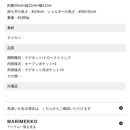
約横20cm×縦22cm×幅12cm
持ち手の長さ：約24cm、ショルダーの長さ：約50-91cm
重量：約380g
素材
ナイロン
品質
開閉種別：マグネット/ドローストリング
内部様式：オープンポケット×1
外部様式：マグネット式ポケット×3
その他：-
付属品
-
色違いがある場合は、こちらからご確認いただけます
MARIMEKKO
アイテム一覧を見る