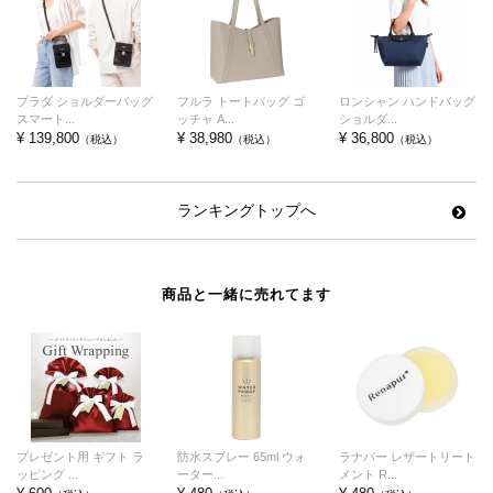
プラダ ショルダーバッグ
フルラ トートバッグ ゴ
ロンシャン ハンドバッグ
スマート...
ッチャ A...
ショルダ...
¥ 139,800
¥ 38,980
¥ 36,800
（税込）
（税込）
（税込）
ランキングトップへ
商品と一緒に売れてます
プレゼント用 ギフト ラ
防水スプレー 65ml ウォ
ラナパー レザートリート
ッピング ...
ーター...
メント R...