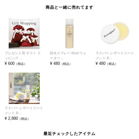
商品と一緒に売れてます
プレゼント用 ギフト ラ
防水スプレー 65ml ウォ
ラナパー レザートリート
ッピング ...
ーター...
メント R...
¥ 600
¥ 480
¥ 480
（税込）
（税込）
（税込）
ラナパー レザートリート
メント R...
¥ 2,880
（税込）
最近チェックしたアイテム