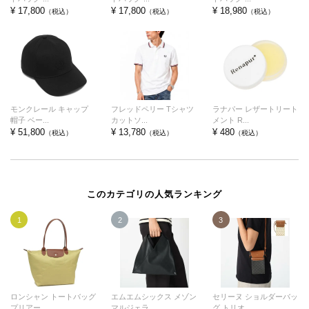
¥ 17,800
¥ 17,800
¥ 18,980
（税込）
（税込）
（税込）
モンクレール キャップ
フレッドペリー Tシャツ
ラナパー レザートリート
帽子 ベー...
カットソ...
メント R...
¥ 51,800
¥ 13,780
¥ 480
（税込）
（税込）
（税込）
このカテゴリの人気ランキング
1
2
3
ロンシャン トートバッグ
エムエムシックス メゾン
セリーヌ ショルダーバッ
プリアー...
マルジェラ...
グ トリオ...