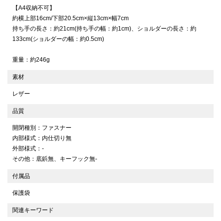
【A4収納不可】
約横上部16cm/下部20.5cm×縦13cm×幅7cm
持ち手の長さ：約21cm(持ち手の幅：約1cm)、ショルダーの長さ：約
133cm(ショルダーの幅：約0.5cm)
重量：約246g
素材
レザー
品質
開閉種別：ファスナー
内部様式：内仕切り無
外部様式：-
その他：底鋲無、キーフック無-
付属品
保護袋
関連キーワード