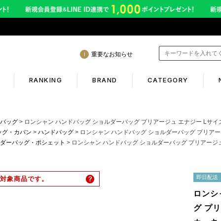
重要なお知らせ
RANKING
BRAND
CATEGORY
mation
Shopping guide
バッグ
ロンシャン ハンドバッグ ショルダーバッグ プリアージュ エナジー Lサイズ 2WAY カーキ レ
ッグ・カバン
ハンドバッグ
ロンシャン ハンドバッグ ショルダーバッグ プリアージュ エナジー Lサイズ 2WAY
ダーバッグ・ポシェット
ロンシャン ハンドバッグ ショルダーバッグ プリアージュ エナジー Lサイズ 2WAY 
年熊本地震に伴う配送のご案内
初めての方へ
サービス終了のお知らせ
ギフトラッピング
即日配送
対象商品です。
ービス内容変更のお知らせ
返品保証について
ロンシ
イトへのご注意
お客様のレビュー
グ プリ
ご利用ガイド