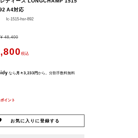
レディース LONGCHAMP 1515
92 A4対応
lc-1515-hsr-892
¥
48,400
,800
税込
なら
月々3,233円
から。分割手数料無料
ポイント
お気に入りに登録する