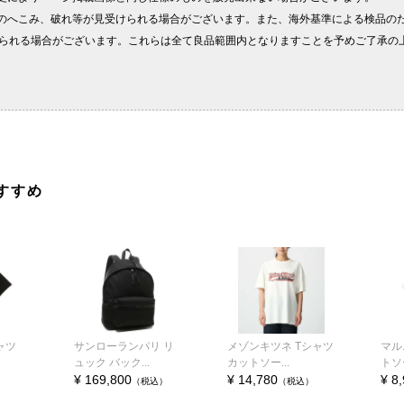
すすめ
ャツ
サンローランパリ リ
メゾンキツネ Tシャツ
マル
ュック バック...
カットソー...
トソー
¥ 169,800
¥ 14,780
¥ 8
（税込）
（税込）