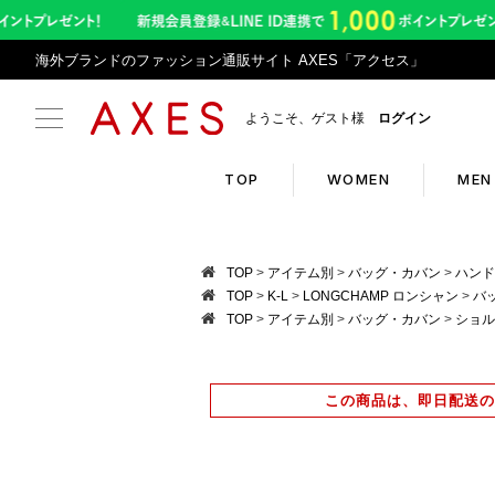
海外ブランドのファッション通販サイト AXES「アクセス」
ようこそ、ゲスト様
ログイン
TOP
WOMEN
MEN
Search
Infor
TOP
アイテム別
バッグ・カバン
ハンド
TOP
K-L
LONGCHAMP ロンシャン
バ
TOP
アイテム別
バッグ・カバン
ショル
ブランドリスト
令和8
カテゴリリスト
アプリ
この商品は、即日配送の
ランキング
返品サ
クーポン
悪質サ
新入荷アイテム