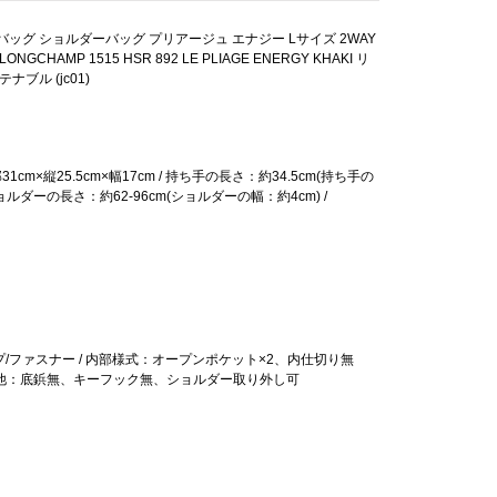
ッグ ショルダーバッグ プリアージュ エナジー Lサイズ 2WAY
GCHAMP 1515 HSR 892 LE PLIAGE ENERGY KHAKI リ
ナブル (jc01)
31cm×縦25.5cm×幅17cm / 持ち手の長さ：約34.5cm(持ち手の
ョルダーの長さ：約62-96cm(ショルダーの幅：約4cm) /
/ファスナー / 内部様式：オープンポケット×2、内仕切り無
その他：底鋲無、キーフック無、ショルダー取り外し可