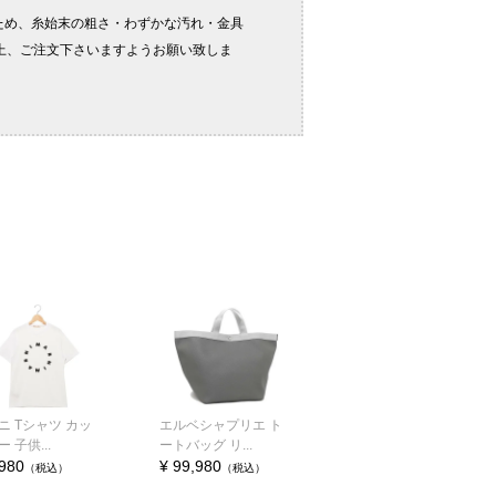
ニ Tシャツ カッ
エルベシャプリエ ト
 子供...
ートバッグ リ...
,980
¥ 99,980
（税込）
（税込）