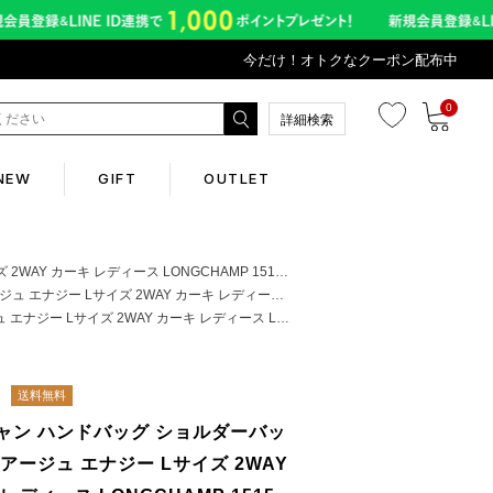
今だけ！オトクなクーポン配布中
0
詳細検索
NEW
GIFT
OUTLET
Corporate
ディース LONGCHAMP 1515 HSR 892 A4対応
 カーキ レディース LONGCHAMP 1515 HSR 892 A4対応
カーキ レディース LONGCHAMP 1515 HSR 892 A4対応
会社概要
Contents
送料無料
ャン ハンドバッグ ショルダーバッ
abox
アージュ エナジー Lサイズ 2WAY