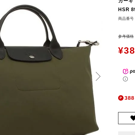
ers Service
カーキ 
お問合せ
HSR 8
ージ
商品番号
ン
参考価格
録
¥
38
ンクについて
入り
歴
ト履歴
388