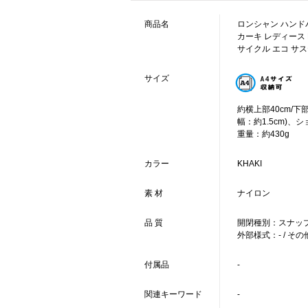
商品名
ロンシャン ハンドバ
カーキ レディース LON
サイクル エコ サステ
サイズ
約横上部40cm/下部
幅：約1.5cm)、シ
重量：約430g
カラー
KHAKI
素 材
ナイロン
品 質
開閉種別：スナップ
外部様式：- / 
付属品
-
関連キーワード
-