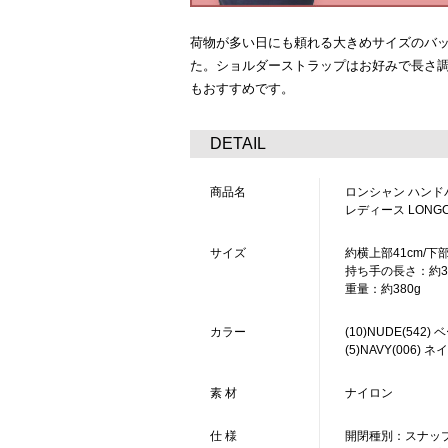
荷物が多い日にも頼れる大きめサイズのバ
た。ショルダーストラップはお好みで長さ
もおすすめです。
DETAIL
商品名
ロンシャン ハンドバ
レディース LONGCH
サイズ
約横上部41cm/下部
持ち手の長さ：約3
重量：約380g
カラー
(10)NUDE(542
(5)NAVY(006) 
素 材
ナイロン
仕 様
開閉種別：スナップ