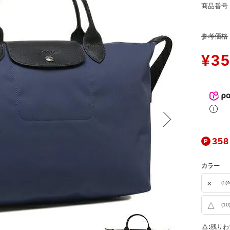
ers Service
商品番号
お問合せ
ージ
参考価格
ン
¥
35
録
ンクについて
入り
歴
ト履歴
358
カラー
×
(5)
△
(10
△
残りわ