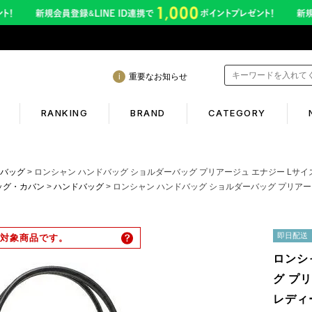
重要なお知らせ
RANKING
BRAND
CATEGORY
mation
Shopping guide
バッグ
ロンシャン ハンドバッグ ショルダーバッグ プリアージュ エナジー Lサイズ 2WA
ッグ・カバン
ハンドバッグ
ロンシャン ハンドバッグ ショルダーバッグ プリアージュ エナジー Lサ
年熊本地震に伴う配送のご案内
初めての方へ
サービス終了のお知らせ
ギフトラッピング
即日配送
対象商品です。
ービス内容変更のお知らせ
返品保証について
ロンシ
イトへのご注意
お客様のレビュー
グ プリ
レディー
ご利用ガイド