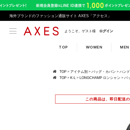
海外ブランドのファッション通販サイト AXES「アクセス」
ようこそ、ゲスト様
ログイン
TOP
WOMEN
MEN
Search
Infor
TOP
アイテム別
バッグ・カバン
ハンド
TOP
K-L
LONGCHAMP ロンシャン
バ
ブランドリスト
令和8
カテゴリリスト
アプリ
この商品は、即日配送の
ランキング
返品サ
クーポン
悪質サ
新入荷アイテム