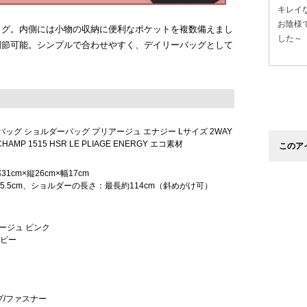
キレイ
お陰様
ッグ。内側には小物の収納に便利なポケットを複数備えまし
した～
調節可能。シンプルで合わせやすく、デイリーバッグとして
ッグ ショルダーバッグ プリアージュ エナジー Lサイズ 2WAY
AMP 1515 HSR LE PLIAGE ENERGY エコ素材
このア
31cm×縦26cm×幅17cm
5.5cm、ショルダーの長さ：最長約114cm（斜めがけ可）
) ベージュ ピンク
ネイビー
/ファスナー