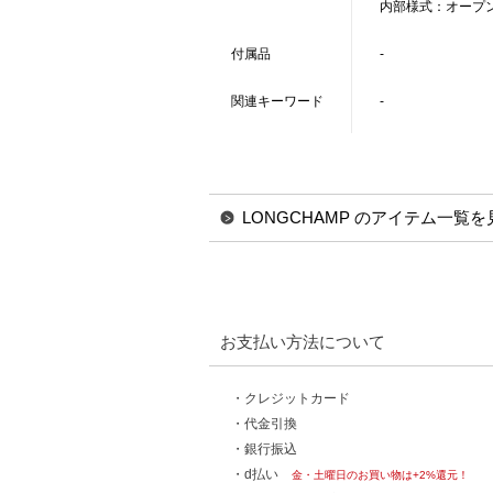
内部様式：オープン
付属品
-
関連キーワード
-
LONGCHAMP のアイテム一覧を
お支払い方法について
・クレジットカード
・代金引換
・銀行振込
・d払い
金・土曜日のお買い物は+2%還元！