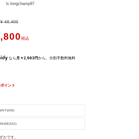
lc-longchamp97
¥
48,400
,800
税込
なら
月々2,983円
から。分割手数料無料
ポイント
NAVY(006)
)NUDE(542)
ずかです。