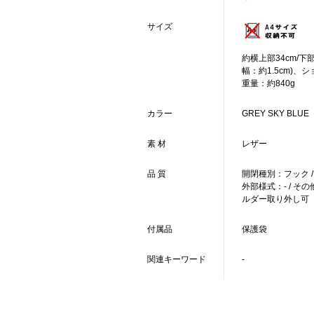
サイズ
約横上部34cm/下部
幅：約1.5cm)、シ
重量：約840g
カラー
GREY SKY BLUE
素 材
レザー
品 質
開閉種別：フック 
外部様式：- / 
ルダー取り外し可
付属品
保護袋
関連キーワード
-