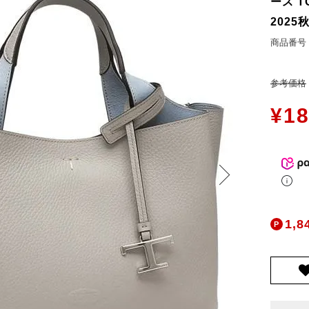
ース TO
お問合せ
2025
ers Service
商品番号
ージ
参考価格
ン
¥
18
録
ンクについて
入り
歴
ト履歴
1,8