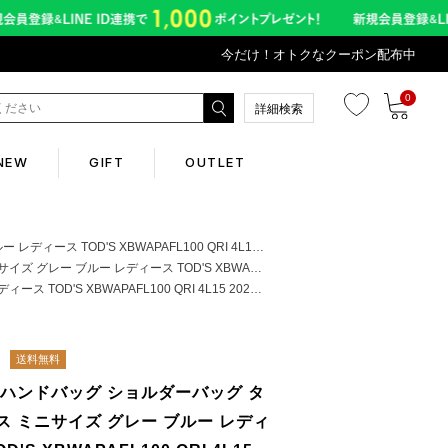
今だけ！オトクなクーポン配布中
0
詳細検索
NEW
GIFT
OUTLET
Corporate
'S XBWAPAFL100 QRI 4L15 2025秋冬新作
ス TOD'S XBWAPAFL100 QRI 4L15 2025秋冬新作
 XBWAPAFL100 QRI 4L15 2025秋冬新作
会社概要
Contents
送料無料
 ハンドバッグ ショルダーバッグ タ
abox
ス ミニサイズ グレー ブルー レディ