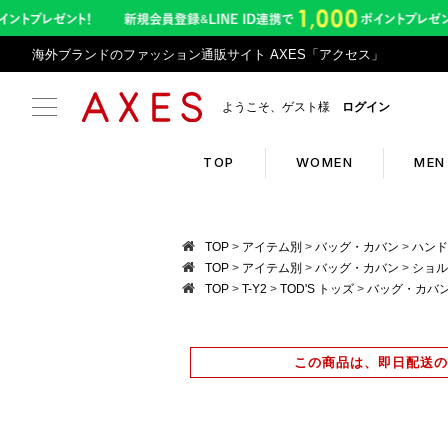
海外ブランドのファッション通販サイト AXES「アクセス」
ようこそ、ゲスト様
ログイン
TOP
WOMEN
MEN
Search
Infor
TOP
アイテム別
バッグ・カバン
ハンド
TOP
アイテム別
バッグ・カバン
ショル
TOP
T-Y2
TOD'S トッズ
バッグ・カバ
ブランドリスト
お盆期
カテゴリリスト
令和8
この商品は、即日配送の
ランキング
アプリ
クーポン
返品サ
新入荷アイテム
悪質サ