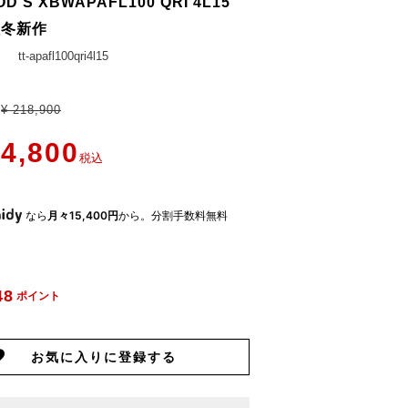
D'S XBWAPAFL100 QRI 4L15
秋冬新作
tt-apafl100qri4l15
¥
218,900
4,800
税込
なら
月々15,400円
から。分割手数料無料
48
ポイント
お気に入りに登録する