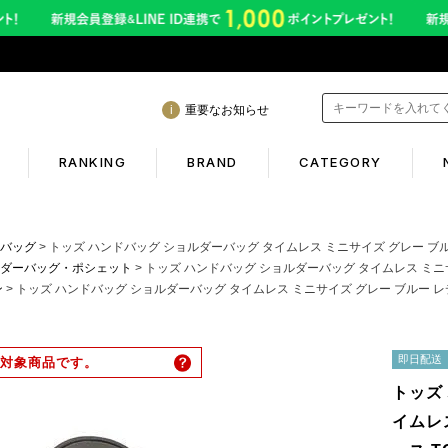
重要なお知らせ
RANKING
BRAND
CATEGORY
mation
Shopping guide
バッグ
トッズ ハンドバッグ ショルダーバッグ タイムレス ミニサイズ グレー ブルー レディース TOD
ダーバッグ・ポシェット
トッズ ハンドバッグ ショルダーバッグ タイムレス ミニサイズ グレー ブルー レディー
ン
トッズ ハンドバッグ ショルダーバッグ タイムレス ミニサイズ グレー ブルー レディース TOD'S
間も休まず発送！営業について
初めての方へ
年熊本地震に伴う配送のご案内
ギフトラッピング
即日配送
対象商品です。
サービス終了のお知らせ
返品保証について
トッズ
ービス内容変更のお知らせ
お客様のレビュー
イムレ
イトへのご注意
ご利用ガイド