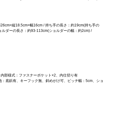
26cm×縦18.5cm×幅16cm / 持ち手の長さ：約19cm(持ち手の
ョルダーの長さ：約93-113cm(ショルダーの幅：約2cm) /
/ 内部様式：ファスナーポケット×2、内仕切り有
その他：底鋲有、キーフック無、斜めがけ可、ピッチ幅：5cm、ショ