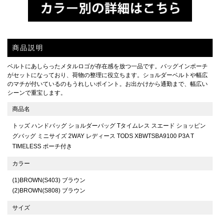
商品説明
ベルトにあしらったメタルロゴが存在感を放つ一品です。バッグインポーチ
がセットになっており、荷物の整理に役立ちます。ショルダーベルトや幅広
のマチが付いているのもうれしいポイント。お出かけから通勤まで、幅広い
シーンで重宝します。
商品名
トッズ ハンドバッグ ショルダーバッグ Tタイムレス スエード ショッピン
グバッグ ミニサイズ 2WAY レディース TODS XBWTSBA9100 P3A T
TIMELESS ポーチ付き
カラー
(1)BROWN(S403) ブラウン
(2)BROWN(S808) ブラウン
サイズ