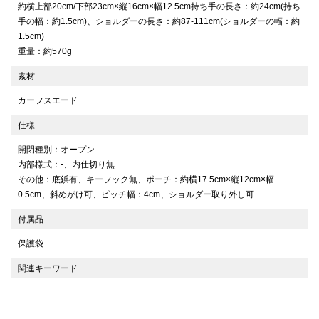
約横上部20cm/下部23cm×縦16cm×幅12.5cm持ち手の長さ：約24cm(持ち
手の幅：約1.5cm)、ショルダーの長さ：約87-111cm(ショルダーの幅：約
1.5cm)
重量：約570g
素材
カーフスエード
仕様
開閉種別：オープン
内部様式：-、内仕切り無
その他：底鋲有、キーフック無、ポーチ：約横17.5cm×縦12cm×幅
0.5cm、斜めがけ可、ピッチ幅：4cm、ショルダー取り外し可
付属品
保護袋
関連キーワード
-