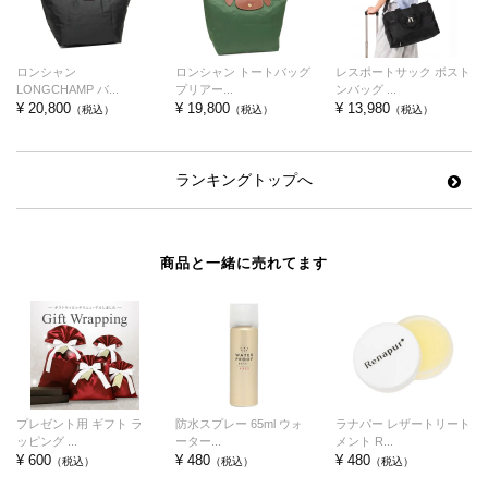
ロンシャン
ロンシャン トートバッグ
レスポートサック ボスト
LONGCHAMP バ...
プリアー...
ンバッグ ...
¥ 20,800
¥ 19,800
¥ 13,980
（税込）
（税込）
（税込）
ランキングトップへ
商品と一緒に売れてます
プレゼント用 ギフト ラ
防水スプレー 65ml ウォ
ラナパー レザートリート
ッピング ...
ーター...
メント R...
¥ 600
¥ 480
¥ 480
（税込）
（税込）
（税込）