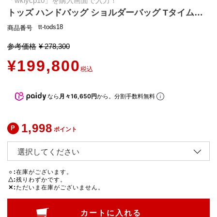
「wklycp10」を購入画面で入力！
トッズ ハンドバッグ ショルダーバッグ Tタイムレス スエード ショッピングバッグ ミニサイズ 2WAY レディース TODS XBWTSBA9100 P3A T TIMELESS
tt-tods18
商品番号
参考価格
¥
278,300
¥
199,800
税込
なら
月々16,650円
から。分割手数料無料
1,998
ポイント
○
在庫がございます。
△
残りわずかです。
✕
ただいま在庫がございません。
カートに入れる