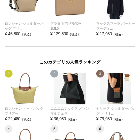
ロンシャン ショルダーバ
プラダ 財布 PRADA
マックスマーラ パーカー
ッグ プリ...
1ML0...
フーディ...
¥ 46,800
¥ 129,800
¥ 17,980
（税込）
（税込）
（税込）
このカテゴリの人気ランキング
1
2
3
ロンシャン トートバッグ
エムエムシックス メゾン
セリーヌ ショルダーバッ
プリアー...
マルジェラ...
グ トリオ...
¥ 22,480
¥ 36,980
¥ 79,980
（税込）
（税込）
（税込）
4
5
6