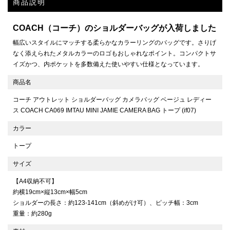
商品説明
COACH（コーチ）のショルダーバッグが入荷しました
幅広いスタイルにマッチする柔らかなカラーリングのバッグです。さりげ
なく添えられたメタルカラーのロゴもおしゃれなポイント。コンパクトサ
イズかつ、内ポケットを多数備えた使いやすい仕様となっています。
商品名
コーチ アウトレット ショルダーバッグ カメラバッグ ベージュ レディー
ス COACH CA069 IMTAU MINI JAMIE CAMERA BAG トープ (if07)
カラー
トープ
サイズ
【A4収納不可】
約横19cm×縦13cm×幅5cm
ショルダーの長さ：約123-141cm（斜めがけ可）、ピッチ幅：3cm
重量：約280g