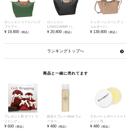
ロンシャン トートバッグ
ロンシャン
トッズ ハンドバッグ シ
プリアー...
LONGCHAMP バ...
ョルダーバ...
¥ 19,800
¥ 20,800
¥ 139,800
（税込）
（税込）
（税込）
ランキングトップへ
商品と一緒に売れてます
プレゼント用 ギフト ラ
防水スプレー 65ml ウォ
ラナパー レザートリート
ッピング ...
ーター...
メント R...
¥ 600
¥ 480
¥ 480
（税込）
（税込）
（税込）