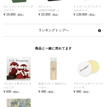
ロンシャン トートバッグ
ロンシャン
トッズ ハンドバッグ シ
プリアー...
LONGCHAMP バ...
ョルダーバ...
¥ 19,800
¥ 20,800
¥ 139,800
（税込）
（税込）
（税込）
ランキングトップへ
商品と一緒に売れてます
プレゼント用 ギフト ラ
防水スプレー 65ml ウォ
ラナパー レザートリート
ッピング ...
ーター...
メント R...
¥ 600
¥ 480
¥ 480
（税込）
（税込）
（税込）