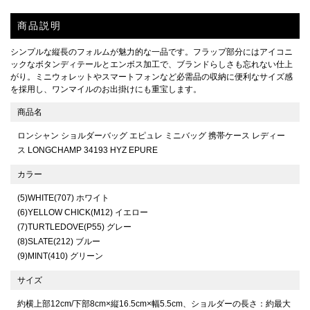
商品説明
シンプルな縦長のフォルムが魅力的な一品です。フラップ部分にはアイコニ
ックなボタンディテールとエンボス加工で、ブランドらしさも忘れない仕上
がり。ミニウォレットやスマートフォンなど必需品の収納に便利なサイズ感
を採用し、ワンマイルのお出掛けにも重宝します。
商品名
ロンシャン ショルダーバッグ エピュレ ミニバッグ 携帯ケース レディー
ス LONGCHAMP 34193 HYZ EPURE
カラー
(5)WHITE(707) ホワイト
(6)YELLOW CHICK(M12) イエロー
(7)TURTLEDOVE(P55) グレー
(8)SLATE(212) ブルー
(9)MINT(410) グリーン
サイズ
約横上部12cm/下部8cm×縦16.5cm×幅5.5cm、ショルダーの長さ：約最大