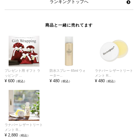
ランキングトップへ
商品と一緒に売れてます
プレゼント用 ギフト ラ
防水スプレー 65ml ウォ
ラナパー レザートリート
ッピング ...
ーター...
メント R...
¥ 600
¥ 480
¥ 480
（税込）
（税込）
（税込）
ラナパー レザートリート
メント R...
¥ 2,880
（税込）