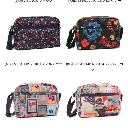
(1)5982 BLACK ブラック
(75)E733 FALLING LEAVES グレー
(80)U229 TULIP GARDEN マルチカラ
(81)FORGET ME NOT(E477) マルチカ
ー
ラー