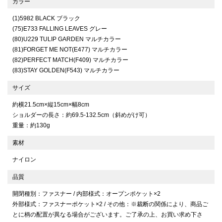
カラー
(1)5982 BLACK ブラック
(75)E733 FALLING LEAVES グレー
(80)U229 TULIP GARDEN マルチカラー
(81)FORGET ME NOT(E477) マルチカラー
(82)PERFECT MATCH(F409) マルチカラー
(83)STAY GOLDEN(F543) マルチカラー
サイズ
約横21.5cm×縦15cm×幅8cm
ショルダーの長さ：約69.5-132.5cm（斜めがけ可）
重量：約130g
素材
ナイロン
品質
開閉種別：ファスナー / 内部様式：オープンポケット×2
外部様式：ファスナーポケット×2 / その他：※裁断の関係により、商品ご
とに柄の配置が異なる場合がございます。ご了承の上、お買い求め下さ