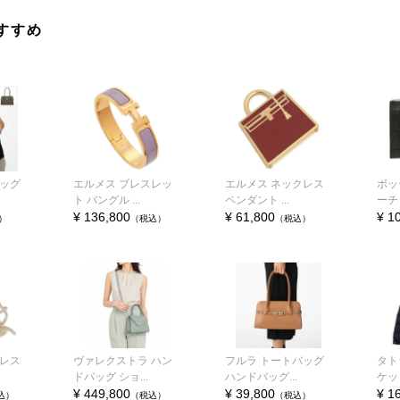
すすめ
バッグ
エルメス ブレスレッ
エルメス ネックレス
ボッ
ト バングル ...
ペンダント ...
ーチ 
¥ 136,800
¥ 61,800
¥ 1
）
（税込）
（税込）
クレス
ヴァレクストラ ハン
フルラ トートバッグ
タト
ドバッグ ショ...
ハンドバッグ...
ケット
¥ 449,800
¥ 39,800
¥ 1
込）
（税込）
（税込）