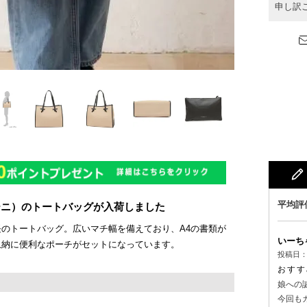
申し訳
キアリーニ）のトートバッグが入荷しました
のトートバッグ。広いマチ幅を備えており、A4の書類が
いーち
収納に便利なポーチがセットになっています。
投稿日
娘への
今回も