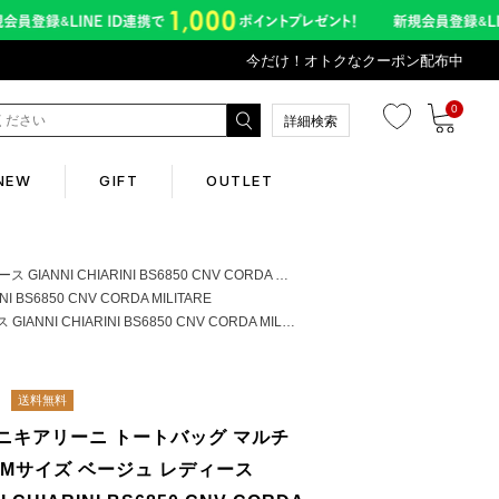
今だけ！オトクなクーポン配布中
0
詳細検索
NEW
GIFT
OUTLET
Corporate
ARINI BS6850 CNV CORDA MILITARE
850 CNV CORDA MILITARE
ARINI BS6850 CNV CORDA MILITARE
会社概要
Contents
送料無料
ニキアリーニ トートバッグ マルチ
abox
 Mサイズ ベージュ レディース