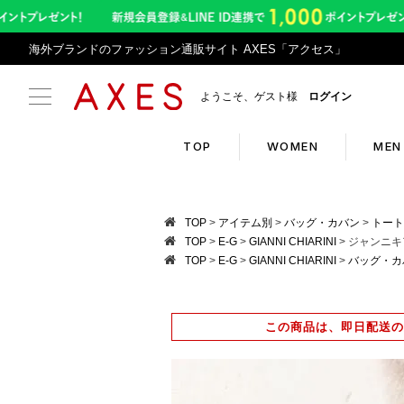
海外ブランドのファッション通販サイト AXES「アクセス」
ようこそ、ゲスト様
ログイン
TOP
WOMEN
MEN
Search
Infor
TOP
アイテム別
バッグ・カバン
トート
TOP
E-G
GIANNI CHIARINI
ジャンニキアリ
TOP
E-G
GIANNI CHIARINI
バッグ・カ
ブランドリスト
お盆期
カテゴリリスト
令和8
この商品は、即日配送の
ランキング
アプリ
クーポン
返品サ
新入荷アイテム
悪質サ