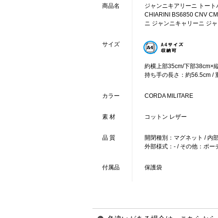
商品名
ジャンニキアリーニ トートバ
CHIARINI BS6850 CNV
ニ ジャンニキャリーニ ジャン
サイズ
約横上部35cm/下部38cm×縦2
持ち手の長さ：約56.5cm / 
カラー
CORDA MILITARE
素 材
コットン レザー
品 質
開閉種別：マグネット / 内
外部様式：- / その他：ポー
付属品
保護袋