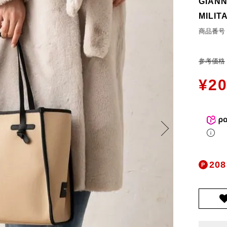
GIANN
お問合せ
MILIT
ers Service
商品番号
ージ
参考価格
ン
¥
20
録
ンクについて
入り
歴
ト履歴
208