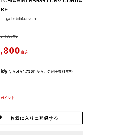
I CHIARINI BS6850 CNV CORDA
ARE
gx-bs6850cnvcmi
¥
40,700
,800
税込
なら
月々1,733円
から。分割手数料無料
ポイント
お気に入りに登録する