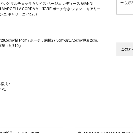
ーも好
ッグ マルチェッラ Mサイズ ベージュ レディース GIANNI
 CMI MARCELLA CORDA MILITARE ポーチ付き ジャンニ キアリー
ニ キャリーニ (hc23)
9.5cm×幅14cm / ポーチ：約横27.5cm×縦17.5cm×厚み2cm、
重量：約710g
このア
部様式：-
チ×1