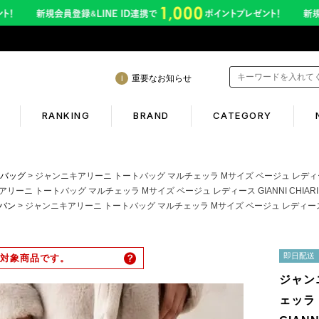
重要なお知らせ
RANKING
BRAND
CATEGORY
mation
Shopping guide
バッグ
ジャンニキアリーニ トートバッグ マルチェッラ Mサイズ ベージュ レディース GIANNI CHI
ーニ トートバッグ マルチェッラ Mサイズ ベージュ レディース GIANNI CHIARINI BS6
バン
ジャンニキアリーニ トートバッグ マルチェッラ Mサイズ ベージュ レディース GIANNI CHI
間も休まず発送！営業について
初めての方へ
年熊本地震に伴う配送のご案内
ギフトラッピング
即日配送
対象商品です。
サービス終了のお知らせ
返品保証について
ジャン
ービス内容変更のお知らせ
お客様のレビュー
ェッラ
イトへのご注意
ご利用ガイド