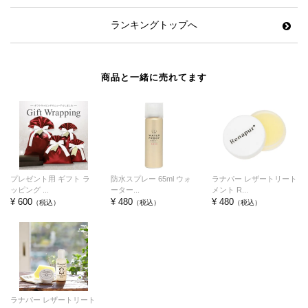
ランキングトップへ
商品と一緒に売れてます
プレゼント用 ギフト ラ
防水スプレー 65ml ウォ
ラナパー レザートリート
ッピング ...
ーター...
メント R...
¥ 600
¥ 480
¥ 480
（税込）
（税込）
（税込）
ラナパー レザートリート