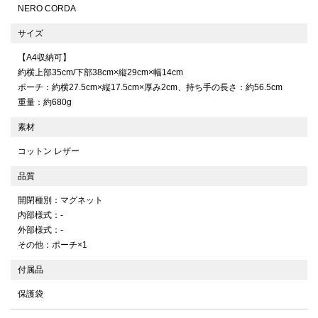
NERO CORDA
サイズ
【A4収納可】
約横上部35cm/下部38cm×縦29cm×幅14cm
ポーチ：約横27.5cm×縦17.5cm×厚み2cm、持ち手の長さ：約56.5cm
重量：約680g
素材
コットン レザー
品質
開閉種別：マグネット
内部様式：-
外部様式：-
その他：ポーチ×1
付属品
保護袋