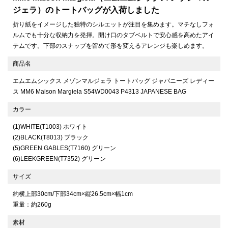
ジェラ）のトートバッグが入荷しました
折り紙をイメージした独特のシルエットが注目を集めます。マチなしフォ
ルムでも十分な収納力を発揮。開け口のタブベルトで安心感を高めたアイ
テムです。下部のスナップを留めて形を変えるアレンジも楽しめます。
商品名
エムエムシックス メゾンマルジェラ トートバッグ ジャパニーズ レディー
ス MM6 Maison Margiela S54WD0043 P4313 JAPANESE BAG
カラー
(1)WHITE(T1003) ホワイト
(2)BLACK(T8013) ブラック
(5)GREEN GABLES(T7160) グリーン
(6)LEEKGREEN(T7352) グリーン
サイズ
約横上部30cm/下部34cm×縦26.5cm×幅1cm
重量：約260g
素材