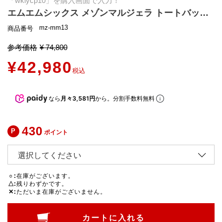
「wklycp10」を購入画面で入力！
エムエムシックス メゾンマルジェラ トートバッグ ジャパニーズ レディース MM6 Maison Margiela S54WD0043 P4313
mz-mm13
商品番号
参考価格
¥
74,800
¥
42,980
税込
なら
月々3,581円
から。分割手数料無料
430
ポイント
○
在庫がございます。
△
残りわずかです。
✕
ただいま在庫がございません。
カートに入れる