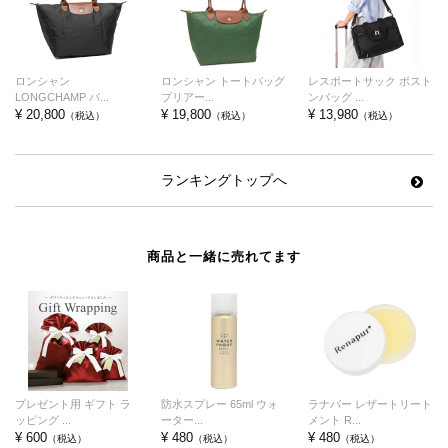
ロンシャン
ロンシャン トートバッグ
レスポートサック ボスト
LONGCHAMP バ...
プリアー...
ンバッグ ...
¥ 20,800
¥ 19,800
¥ 13,980
（税込）
（税込）
（税込）
ランキングトップへ
商品と一緒に売れてます
プレゼント用 ギフト ラ
防水スプレー 65ml ウォ
ラナパー レザートリート
ッピング ...
ーター...
メント R...
¥ 600
¥ 480
¥ 480
（税込）
（税込）
（税込）