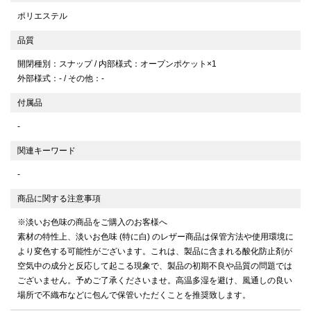
ポリエステル
品質
開閉種別：スナップ / 内部様式：オープンポケット×1
外部様式：- / その他：-
付属品
-
関連キーワード
-
商品に関する注意事項
※淡いお色味の商品をご購入のお客様へ
素材の特性上、淡いお色味 (特に白) のレザー商品は保管方法や使用環境に
より変色する可能性がございます。これは、製品に含まれる酸化防止剤が
空気中の成分と反応して起こる現象で、製品の初期不良や品質の問題では
ございません。予めご了承くださいませ。高温多湿を避け、風通しの良い
場所で不織布などに包んで保管いただくことを推奨致します。