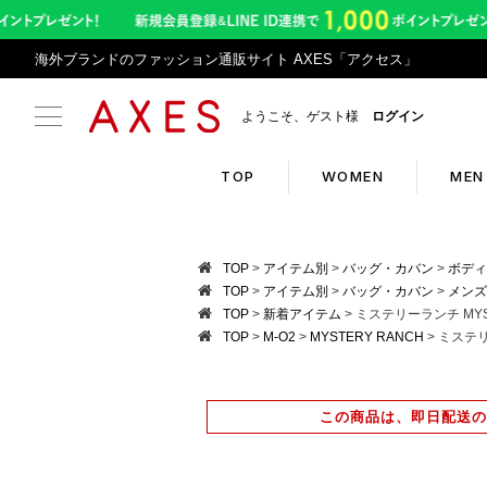
海外ブランドのファッション通販サイト AXES「アクセス」
ようこそ、ゲスト様
ログイン
TOP
WOMEN
MEN
Search
Infor
TOP
アイテム別
バッグ・カバン
ボディ
TOP
アイテム別
バッグ・カバン
メンズ
TOP
新着アイテム
ミステリーランチ MYSTE
ブランドリスト
お盆期
TOP
M-O2
MYSTERY RANCH
ミステリー
カテゴリリスト
令和8
ランキング
アプリ
この商品は、即日配送の
クーポン
返品サ
新入荷アイテム
悪質サ