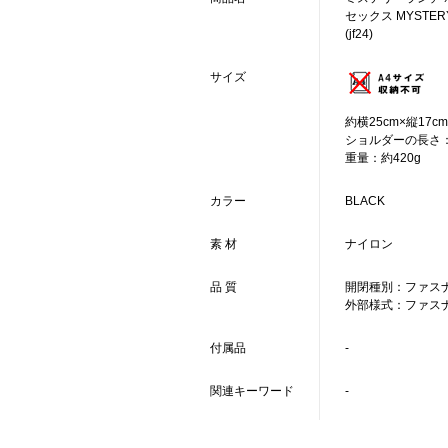
セックス MYSTERY 
(jf24)
サイズ
約横25cm×縦17c
ショルダーの長さ：約
重量：約420g
カラー
BLACK
素 材
ナイロン
品 質
開閉種別：ファスナ
外部様式：ファスナ
付属品
-
関連キーワード
-