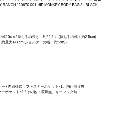
RANCH 110670 001 HIP MONKEY BODY BAG 8L BLACK
m×幅10cm / 持ち手の長さ：約22.5cm(持ち手の幅：約2.5cm)、
最大141cm(ショルダーの幅：約5cm) /
ー / 内部様式：ファスナーポケット×1、内仕切り無
ーポケット×1 / その他：底鋲無、キーフック無、-