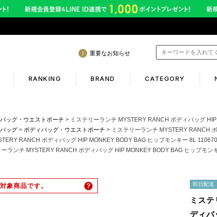
重要なお知らせ
RANKING
BRAND
CATEGORY
mation
Shopping guide
バッグ・ウエストポーチ
ミステリーランチ MYSTERY RANCH ボディバッグ HIP MONKEY BODY B
バッグ
ボディバッグ・ウエストポーチ
ミステリーランチ MYSTERY RANCH ボディバッグ HIP MONKEY 
RY RANCH ボディバッグ HIP MONKEY BODY BAG ヒップモンキー 8L 11067
間も休まず発送！営業について
初めての方へ
ランチ MYSTERY RANCH ボディバッグ HIP MONKEY BODY BAG ヒップモンキー 
年熊本地震に伴う配送のご案内
ギフトラッピング
サービス終了のお知らせ
返品保証について
即日配送
対象商品です。
ービス内容変更のお知らせ
お客様のレビュー
ミステリ
イトへのご注意
ご利用ガイド
ディバッ