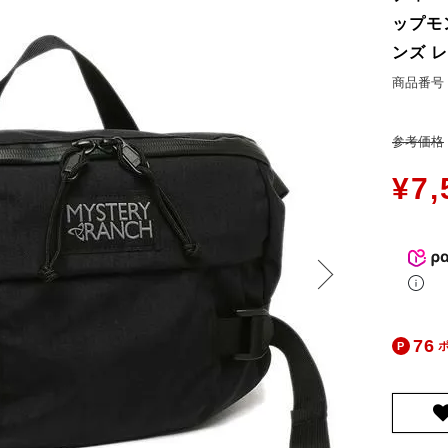
お問合せ
ップモン
ers Service
ンズ 
商品番号
ージ
ン
参考価格
録
¥
7,
ンクについて
入り
歴
ト履歴
76