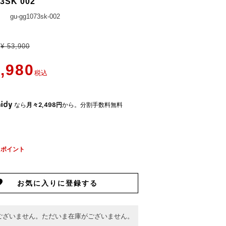
3SK 002
gu-gg1073sk-002
¥
53,900
,980
税込
なら
月々2,498円
から。分割手数料無料
ポイント
お気に入りに登録する
ございません。ただいま在庫がございません。