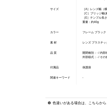
サイズ
［A］レンズ幅（横）
［C］ブリッジ幅(鼻幅
［E］テンプル長さ：15
重量：約40g
カラー
フレーム ブラック
素 材
レンズ プラスチッ
品 質
開閉種別：- / 内部
外部様式：- / その
付属品
保護袋
関連キーワード
-
色違いがある場合は、こちらから