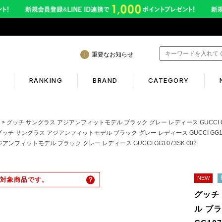
重要なお知らせ
RANKING
BRAND
CATEGORY
mation
Shopping guide
グッチ サングラス アジアンフィットモデル ブラック グレー レディース GUCCI GG1
グッチ サングラス アジアンフィットモデル ブラック グレー レディース GUCCI GG107
アンフィットモデル ブラック グレー レディース GUCCI GG1073SK 002
間も休まず発送！営業について
初めての方へ
年熊本地震に伴う配送のご案内
ギフトラッピング
NEW
対象商品です。
サービス終了のお知らせ
返品保証について
グッチ
ービス内容変更のお知らせ
お客様のレビュー
ル ブラ
イトへのご注意
ご利用ガイド