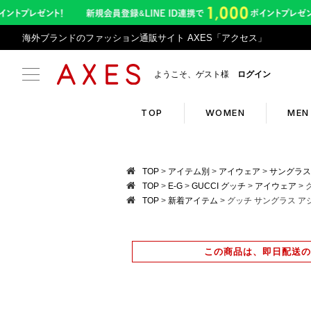
海外ブランドのファッション通販サイト AXES「アクセス」
ようこそ、ゲスト様
ログイン
TOP
WOMEN
MEN
Search
Infor
TOP
アイテム別
アイウェア
サングラス
TOP
E-G
GUCCI グッチ
アイウェア
TOP
新着アイテム
グッチ サングラス アジ
ブランドリスト
お盆期
カテゴリリスト
令和8
この商品は、即日配送の
ランキング
アプリ
クーポン
返品サ
新入荷アイテム
悪質サ