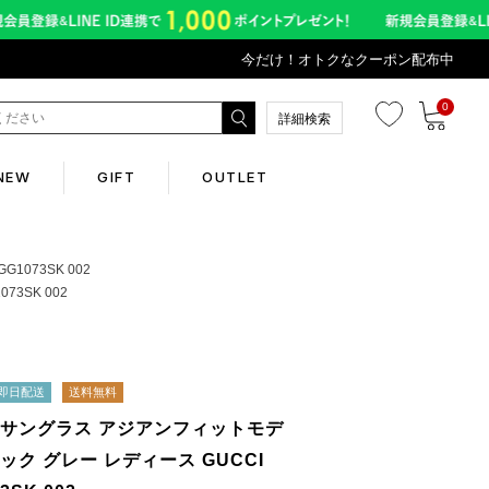
今だけ！オトクなクーポン配布中
0
詳細検索
NEW
GIFT
OUTLET
Corporate
073SK 002
3SK 002
会社概要
Contents
即日配送
送料無料
 サングラス アジアンフィットモデ
abox
ック グレー レディース GUCCI