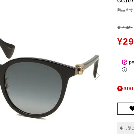
GG107
お問合せ
ers Service
商品番号
参考価格
ージ
ン
¥
29
録
ンクについて
入り
歴
ト履歴
300
申し訳