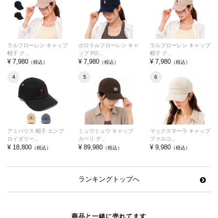
ラルフローレン キャップ
ポロラルフローレン キャ
ラルフローレン キャップ
帽子 ク...
ップ PO...
帽子 ク...
¥ 7,980
¥ 7,980
¥ 7,980
（税込）
（税込）
（税込）
4
5
6
アミパリス 帽子 エンブ
ミュウミュウ キャップ
マックスマーラ キャップ
ロイダリー...
カペリ デ...
ファルコ...
¥ 18,800
¥ 89,980
¥ 9,980
（税込）
（税込）
（税込）
ランキングトップへ
商品と一緒に売れてます