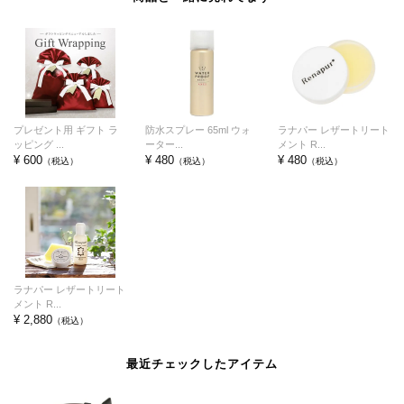
プレゼント用 ギフト ラ
防水スプレー 65ml ウォ
ラナパー レザートリート
ッピング ...
ーター...
メント R...
¥ 600
¥ 480
¥ 480
（税込）
（税込）
（税込）
ラナパー レザートリート
メント R...
¥ 2,880
（税込）
最近チェックしたアイテム