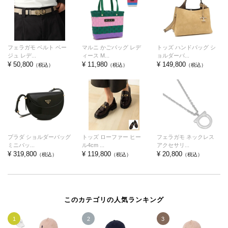
フェラガモ ベルト ベー
マルニ かごバッグ レデ
トッズ ハンドバッグ シ
ジュ レデ...
ィース M...
ョルダーバ...
¥ 50,800
¥ 11,980
¥ 149,800
（税込）
（税込）
（税込）
プラダ ショルダーバッグ
トッズ ローファー ヒー
フェラガモ ネックレス
ミニバッ...
ル4cm ...
アクセサリ...
¥ 319,800
¥ 119,800
¥ 20,800
（税込）
（税込）
（税込）
このカテゴリの人気ランキング
1
2
3