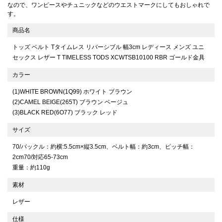
なので、ワンピースやチュニックなどのウエストマークにしてもおしゃれで
す。
商品名
トッズ ベルト Tタイムレス リバーシブル 幅3cm レディース メンズ ユニ
セックス レザー T TIMELESS TODS XCWTSB10100 RBR ゴールド金具
カラー
(1)WHITE BROWN(1Q99) ホワイト ブラウン
(2)CAMEL BEIGE(265T) ブラウン ベージュ
(3)BLACK RED(6O77) ブラック レッド
サイズ
70/バックル：約横:5.5cm×縦3.5cm、ベルト幅：約3cm、ピッチ幅：
2cm70/対応65-73cm
重量：約110g
素材
レザー
仕様