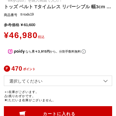
「wklycp10」を購入画面で入力！
トッズ ベルト Tタイムレス リバーシブル 幅3cm レディース メンズ ユニセックス レザー T TIMELESS TODS XCWTSB10100 RBR
tt-tods19
商品番号
参考価格
¥
61,600
¥
46,980
税込
なら
月々3,915円
から。分割手数料無料
470
ポイント
○
在庫がございます。
△
残りわずかです。
✕
ただいま在庫がございません。
カートに入れる