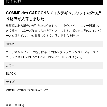
商品説明
COMME des GARCONS（コムデギャルソン）の2つ折
り財布が入荷しました
重厚感のある風合いが引き立つウォレット。ラウンドファスナー開閉で大
きく開き、スムーズな出し入れをアシストします。ボックス型のコインパ
ースを備えており中を見渡しやすく、使い勝手も抜群です。
商品名
コムデギャルソン 二つ折り財布 ミニ財布 ブラック メンズ レディース ユ
ニセックス COMME des GARCONS SA2100 BLACK (jk12)
カラー
BLACK
サイズ
約横10.5cm×縦12cm×厚み2.5cm
-
重量：約130g