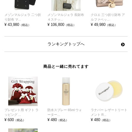
メゾンマルジェラ 二つ折
メゾンマルジェラ 長財布
クロエ 三つ折り財布 ア
り財布 マ...
４ステッ...
ルファベッ...
¥ 43,980
¥ 106,800
¥ 49,980
（税込）
（税込）
（税込）
ランキングトップへ
商品と一緒に売れてます
プレゼント用 ギフト ラ
防水スプレー 65ml ウォ
ラナパー レザートリート
ッピング ...
ーター...
メント R...
¥ 600
¥ 480
¥ 480
（税込）
（税込）
（税込）