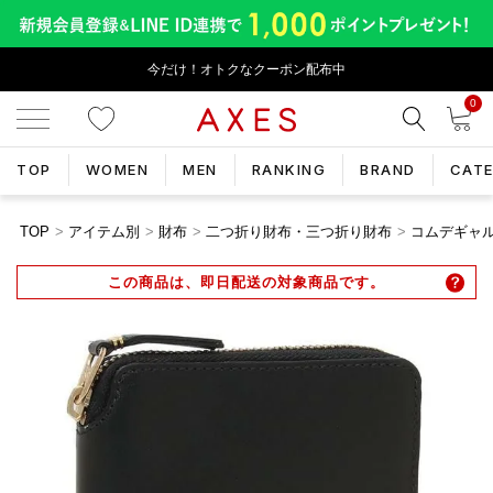
今だけ！オトクなクーポン配布中
0
TOP
WOMEN
MEN
RANKING
BRAND
CAT
TOP
アイテム別
財布
二つ折り財布・三つ折り財布
コムデギャルソ
この商品は、即日配送の対象商品です。