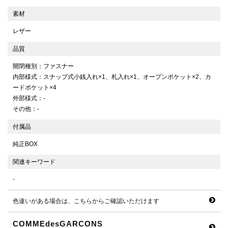
素材
レザー
品質
開閉種別：ファスナー
内部様式：スナップ式小銭入れ×1、札入れ×1、オープンポケット×2、カ
ードポケット×4
外部様式：-
その他：-
付属品
純正BOX
関連キーワード
-
色違いがある場合は、こちらからご確認いただけます
COMMEdesGARCONS