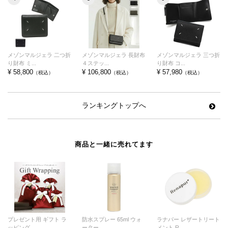
メゾンマルジェラ 二つ折
メゾンマルジェラ 長財布
メゾンマルジェラ 三つ折
り財布 ミ...
４ステッ...
り財布 コ...
¥ 58,800
¥ 106,800
¥ 57,980
（税込）
（税込）
（税込）
ランキングトップへ
商品と一緒に売れてます
プレゼント用 ギフト ラ
防水スプレー 65ml ウォ
ラナパー レザートリート
ッピング ...
ーター...
メント R...