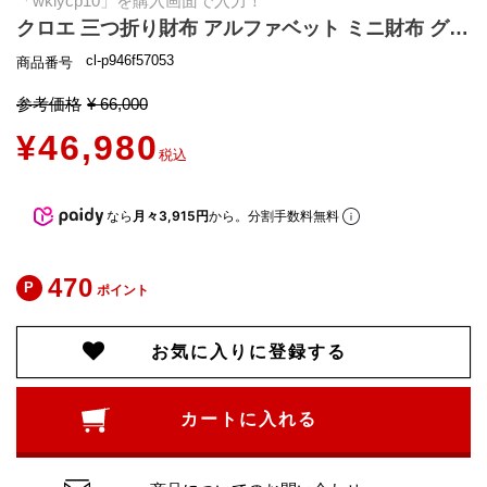
「wklycp10」を購入画面で入力！
クロエ 三つ折り財布 アルファベット ミニ財布 グレー レディース CHLOE CHC21WP946F57 053
cl-p946f57053
商品番号
参考価格
¥
66,000
¥
46,980
税込
なら
月々3,915円
から。分割手数料無料
470
ポイント
お気に入りに登録する
カートに入れる