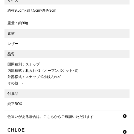
サイズ
約横9.5cm×縦7.5cm×厚み3cm
-
重量：約90g
素材
レザー
品質
開閉種別：スナップ
内部様式：札入れ×1（オープンポケット×3）
外部様式：スナップ式小銭入れ×1
その他：-
付属品
純正BOX
色違いがある場合は、こちらからご確認いただけます
CHLOE