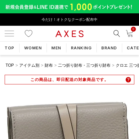
今だけ！オトクなクーポン配布中
0
TOP
WOMEN
MEN
RANKING
BRAND
CAT
TOP
アイテム別
財布
二つ折り財布・三つ折り財布
クロエ 三つ折
この商品は、即日配送の対象商品です。