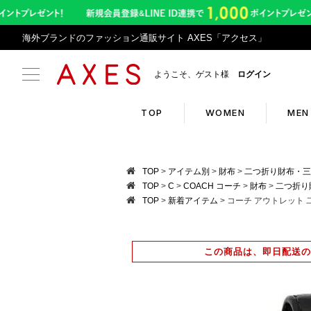
海外ブランドのファッション通販サイト AXES「アクセス」
ようこそ、ゲスト様
ログイン
TOP
WOMEN
MEN
Search
Infor
TOP
アイテム別
財布
二つ折り財布・三
TOP
C
COACH コーチ
財布
二つ折り
TOP
新着アイテム
コーチ アウトレット 
ブランドリスト
お盆期
カテゴリリスト
令和8
この商品は、即日配送の
ランキング
アプリ
クーポン
返品サ
新入荷アイテム
悪質サ