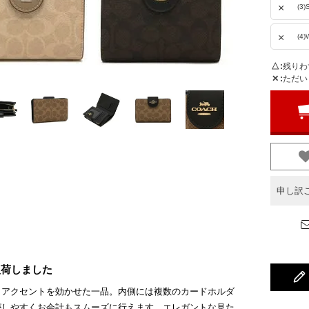
×
(3
×
(4
△
残りわ
✕
ただい
申し訳
入荷しました
、アクセントを効かせた一品。内側には複数のカードホルダ
がしやすくお会計もスムーズに行えます。エレガントな見た