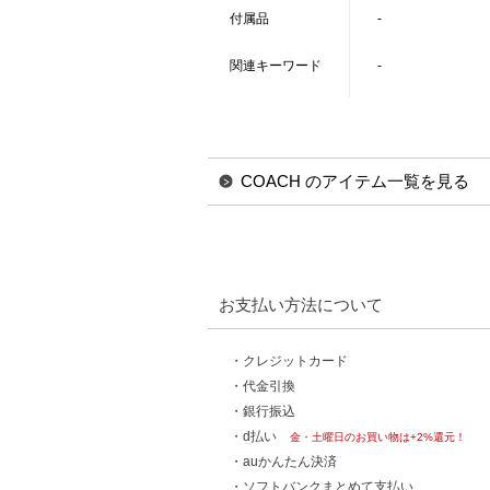
付属品
-
関連キーワード
-
COACH のアイテム一覧を見る
お支払い方法について
・クレジットカード
・代金引換
・銀行振込
・d払い
金・土曜日のお買い物は+2%還元！
・auかんたん決済
・ソフトバンクまとめて支払い