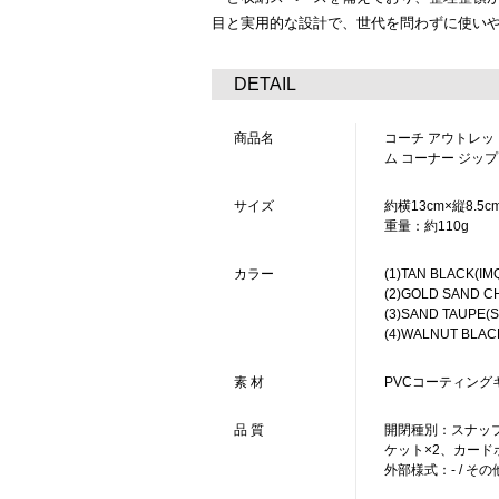
目と実用的な設計で、世代を問わずに使い
DETAIL
商品名
コーチ アウトレッ
ム コーナー ジップ
サイズ
約横13cm×縦8.5c
重量：約110g
カラー
(1)TAN BLACK
(2)GOLD SAND 
(3)SAND TAUPE
(4)WALNUT BL
素 材
PVCコーティング
品 質
開閉種別：スナップ
ケット×2、カード
外部様式：- / その