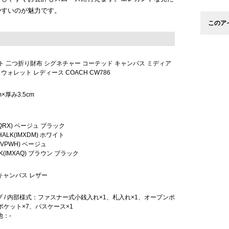
やすいのが魅力です。
このア
ト 二つ折り財布 シグネチャー コーテッド キャンバス ミディア
 ウォレット レディース COACH CW786
m×厚み3.5cm
(IMQRX) ベージュ ブラック
CHALK(IMXDM) ホワイト
(SVPWH) ベージュ
ACK(IMXAQ) ブラウン ブラック
キャンバス レザー
 / 内部様式：ファスナー式小銭入れ×1、札入れ×1、オープンポ
ポケット×7、パスケース×1
他：-