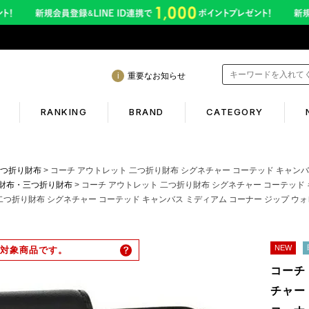
重要なお知らせ
RANKING
BRAND
CATEGORY
mation
Shopping guide
つ折り財布
コーチ アウトレット 二つ折り財布 シグネチャー コーテッド キャンバス ミディアム コー
財布・三つ折り財布
コーチ アウトレット 二つ折り財布 シグネチャー コーテッド キャンバス ミディアム
二つ折り財布 シグネチャー コーテッド キャンバス ミディアム コーナー ジップ ウォレッ
間も休まず発送！営業について
初めての方へ
年熊本地震に伴う配送のご案内
ギフトラッピング
NEW
対象商品です。
サービス終了のお知らせ
返品保証について
コーチ
ービス内容変更のお知らせ
お客様のレビュー
チャー
イトへのご注意
ご利用ガイド