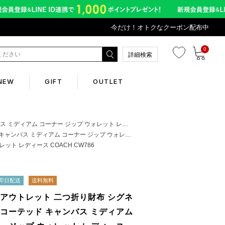
今だけ！オトクなクーポン配布中
0
詳細検索
NEW
GIFT
OUTLET
Corporate
ナー ジップ ウォレット レディース COACH CW786
 コーナー ジップ ウォレット レディース COACH CW786
ト レディース COACH CW786
会社概要
Contents
即日配送
送料無料
 アウトレット 二つ折り財布 シグネ
abox
 コーテッド キャンバス ミディアム