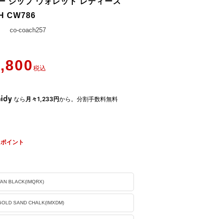
ー ジップ ウォレット レディース
H CW786
co-coach257
,800
税込
なら
月々1,233円
から。分割手数料無料
ポイント
TAN BLACK(IMQRX)
)GOLD SAND CHALK(IMXDM)