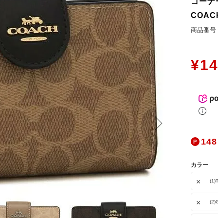
コーナ
お問合せ
COAC
ers Service
商品番号
ージ
¥
14
ン
録
ンクについて
入り
歴
148
ト履歴
カラー
×
(1)
×
(2