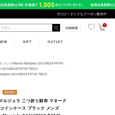
今だけ！オトクなクーポン配布中
0
詳細検索
NEW
GIFT
OUTLET
Corporate
 Margiela SA1UI0018 P4745 T8013
UI0018 P4745 T8013
 SA1UI0018 P4745 T8013
会社概要
Contents
送料無料
マルジェラ 二つ折り財布 マネーク
abox
 コインケース ブラック メンズ