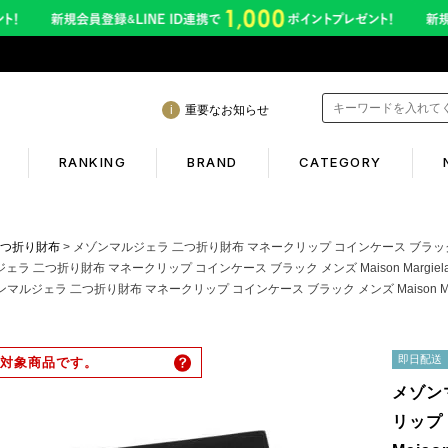
重要なお知らせ
RANKING
BRAND
CATEGORY
mation
Shopping guide
つ折り財布
メゾンマルジェラ 二つ折り財布 マネークリップ コインケース ブラック メンズ Maison
ラ 二つ折り財布 マネークリップ コインケース ブラック メンズ Maison Margiela SA1
マルジェラ 二つ折り財布 マネークリップ コインケース ブラック メンズ Maison Margiela
間も休まず発送！営業について
初めての方へ
年熊本地震に伴う配送のご案内
ギフトラッピング
即日配送
対象商品です。
サービス終了のお知らせ
返品保証について
メゾン
ービス内容変更のお知らせ
お客様のレビュー
リップ
イトへのご注意
ご利用ガイド