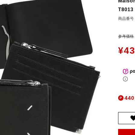
Maiso
お問合せ
T8013
ers Service
商品番号
ージ
参考価格
ン
¥
43
録
ンクについて
入り
歴
ト履歴
440