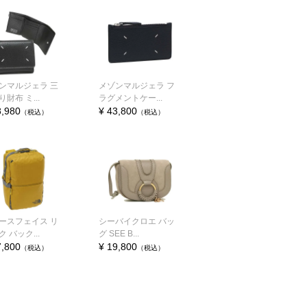
ンマルジェラ 三
メゾンマルジェラ フ
財布 ミ...
ラグメントケー...
8,980
¥ 43,800
（税込）
（税込）
ースフェイス リ
シーバイクロエ バッ
 バック...
グ SEE B...
7,800
¥ 19,800
（税込）
（税込）