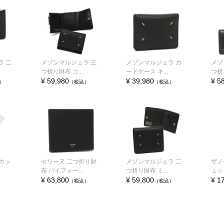
ラ 二
メゾンマルジェラ 三
メゾンマルジェラ カ
メゾ
つ折り財布 コ...
ードケース キ...
つ折り
¥ 59,980
¥ 39,980
¥ 5
）
（税込）
（税込）
 カッ
セリーヌ 二つ折り財
メゾンマルジェラ 二
ザノ
布 バイフォー...
つ折り財布 ミ...
ュック
¥ 63,800
¥ 59,800
¥ 1
（税込）
（税込）