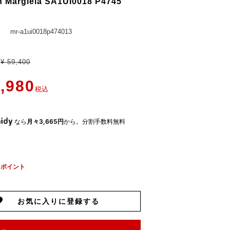
n Margiela SA1UI0018 P4745
mr-a1ui0018p474013
¥
59,400
,980
税込
なら
月々3,665円
から。分割手数料無料
ポイント
お気に入りに登録する