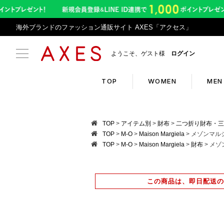
海外ブランドのファッション通販サイト AXES「アクセス」
ようこそ、ゲスト様
ログイン
TOP
WOMEN
MEN
Search
Infor
TOP
アイテム別
財布
二つ折り財布・三
TOP
M-O
Maison Margiela
メゾンマルジェ
TOP
M-O
Maison Margiela
財布
メゾン
ブランドリスト
お盆期
カテゴリリスト
令和8
この商品は、即日配送の
ランキング
アプリ
クーポン
返品サ
新入荷アイテム
悪質サ