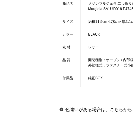
商品名
メゾンマルジェラ 二つ折り財
Margiela SA1UI0018 P474
サイズ
約横11.5cm×縦8cm×厚み1cm
カラー
BLACK
素 材
レザー
品 質
開閉種別：オープン / 内部様
外部様式：ファスナー式小銭入
付属品
純正BOX
色違いがある場合は、こちらから