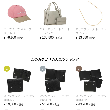
ミュウミュウ キャップ
ステラマッカートニー ト
マリアブラック ネックレ
ドリル ベ...
ートバッグ...
ス カレン...
¥ 79,980
¥ 135,800
¥ 13,680
（税込）
（税込）
（税込）
このカテゴリの人気ランキング
1
2
3
メゾンマルジェラ 二つ折
メゾンマルジェラ 二つ折
メゾンマルジェラ 二つ折
り財布 ミ...
り財布 コ...
り財布 マ...
¥ 59,800
¥ 54,980
¥ 43,980
（税込）
（税込）
（税込）