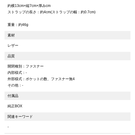
約横13cm×縦7cm×厚みcm
ストラップの長さ：約4cm(ストラップの幅：約0.7cm)
重量：約46g
素材
レザー
品質
開閉種別：ファスナー
内部様式：-
外部様式：ポケットの数、ファスナー無4
その他：-
付属品
純正BOX
関連キーワード
-