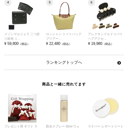
4
5
6
メゾンマルジェラ 二つ折
ロンシャン トートバッグ
アレクサンドルドゥパリ
り財布 ミ...
プリアー...
ヘアアクセ...
¥ 59,800
¥ 22,480
¥ 19,980
（税込）
（税込）
（税込）
ランキングトップへ
商品と一緒に売れてます
プレゼント用 ギフト ラ
防水スプレー 65ml ウォ
ラナパー レザートリート