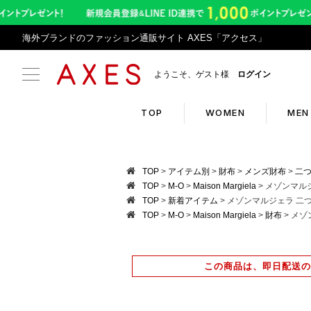
海外ブランドのファッション通販サイト AXES「アクセス」
ようこそ、ゲスト様
ログイン
TOP
WOMEN
MEN
Search
Infor
TOP
アイテム別
財布
メンズ財布
二
TOP
M-O
Maison Margiela
メゾンマルジェ
TOP
新着アイテム
メゾンマルジェラ 二つ折り財
ブランドリスト
令和8
TOP
M-O
Maison Margiela
財布
メゾン
カテゴリリスト
アプリ
ランキング
返品サ
この商品は、即日配送の
クーポン
悪質サ
新入荷アイテム