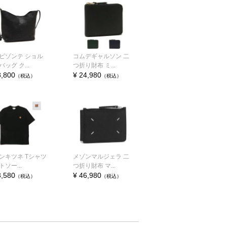
ビゾンテ ショル
コムデギャルソン 二
ッグ ク...
つ折り財布 ミ...
8,800
¥ 24,980
（税込）
（税込）
ンキツネ Tシャツ
メゾンマルジェラ 二
ソー...
つ折り財布 マ...
3,580
¥ 46,980
（税込）
（税込）