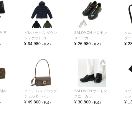
ラ 三
ピレネックス ダウン
SALOMON サロモン
イル
ジャケット コ...
スニーカ...
ダーバ
¥ 64,980
¥ 26,980
¥ 2
）
（税込）
（税込）
長財布
コーチ ハンドバッグ
SALOMON サロモン
メゾ
ショルダーバ...
スニーカ...
カット
¥ 49,800
¥ 30,800
¥ 1
）
（税込）
（税込）