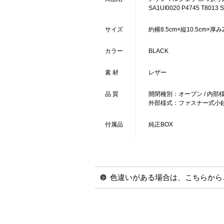
SA1UI0020 P4745 T8013 
サイズ
約横8.5cm×縦10.5cm×厚み2c
カラー
BLACK
素 材
レザー
品 質
開閉種別：オープン / 内部
外部様式：ファスナー式小銭入
付属品
純正BOX
色違いがある場合は、こちらから