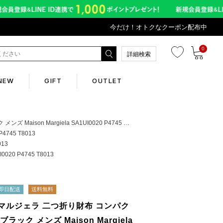
今だけ！オトクなクーポン配布中
0
詳細検索
NEW
GIFT
OUTLET
Corporate
n Margiela SA1UI0020 P4745 T8013
745 T8013
13
会社概要
0 P4745 T8013
Contents
即日配送
送料無料
マルジェラ 二つ折り財布 コンパク
abox
ブラック メンズ Maison Margiela