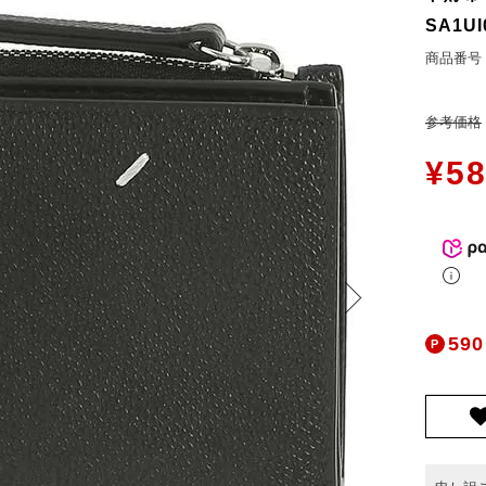
ers Service
お問合せ
SA1UI
商品番号
ージ
ン
参考価格
録
¥
58
ンクについて
入り
歴
ト履歴
590