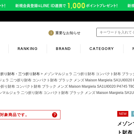
重要なお知らせ
RANKING
BRAND
CATEGORY
mation
Shopping guide
つ折り財布・三つ折り財布
メゾンマルジェラ 二つ折り財布 コンパクト財布 ブラック メンズ Maiso
ラ 二つ折り財布 コンパクト財布 ブラック メンズ Maison Margiela SA1UI0020 P4
布 コンパクト財布 ブラック メンズ Maison Margiela SA1UI0020 P4745 T80
年熊本地震に伴う配送のご案内
初めての方へ
マルジェラ 二つ折り財布 コンパクト財布 ブラック メンズ Maison Margiela SA1UI002
サービス終了のお知らせ
ギフトラッピング
ービス内容変更のお知らせ
返品保証について
NEW
対象商品です。
イトへのご注意
お客様のレビュー
メゾン
ご利用ガイド
ト財布 