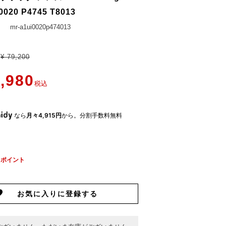
0020 P4745 T8013
mr-a1ui0020p474013
¥
79,200
,980
税込
なら
月々4,915円
から。分割手数料無料
ポイント
お気に入りに登録する