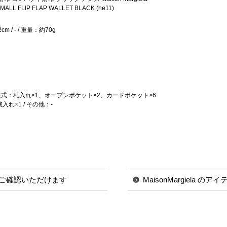
SMALL FLIP FLAP WALLET BLACK (he11)
m / - / 重量：約70g
様式：札入れ×1、オープンポケット×2、カードポケット×6
れ×1 / その他：-
ご確認いただけます
MaisonMargiela の