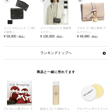
4
5
6
メゾンマルジェラ 二つ折
メゾンマルジェラ 長財布
クロエ 三つ折り財布 ア
り財布 ミ...
４ステッ...
ルファベッ...
¥ 59,800
¥ 106,800
¥ 49,980
（税込）
（税込）
（税込）
ランキングトップへ
商品と一緒に売れてます
プレゼント用 ギフト ラ
防水スプレー 65ml ウォ
ラナパー レザートリート