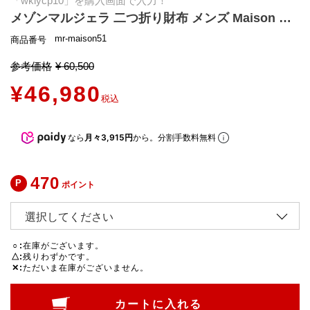
「wklycp10」を購入画面で入力！
メゾンマルジェラ 二つ折り財布 メンズ Maison Margiela SA1UI0022 P4455 WALLET SLIM 2 PINCER
mr-maison51
商品番号
参考価格
¥
60,500
¥
46,980
税込
なら
月々3,915円
から。分割手数料無料
470
ポイント
○
在庫がございます。
△
残りわずかです。
✕
ただいま在庫がございません。
カートに入れる