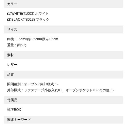
カラー
(1)WHITE(T1003) ホワイト
(2)BLACK(T8013) ブラック
サイズ
約横11.5cm×縦8.5cm×厚み1.5cm
重量：約60g
素材
レザー
品質
開閉種別：オープン / 内部様式：-
外部様式：ファスナー式小銭入れ×1、オープンポケット×3 / その他：-
付属品
純正BOX
関連キーワード