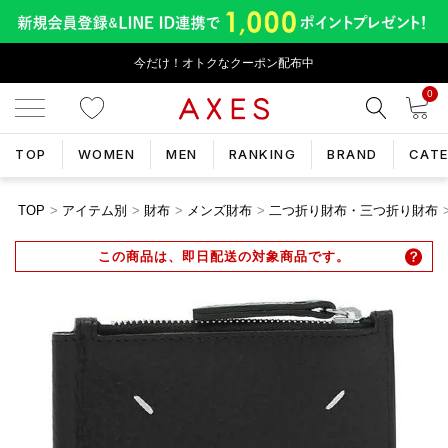
今だけ！オトクなクーポン配布中
0
TOP
WOMEN
MEN
RANKING
BRAND
CAT
TOP
アイテム別
財布
メンズ財布
二つ折り財布・三つ折り財布
この商品は、即日配送の対象商品です。