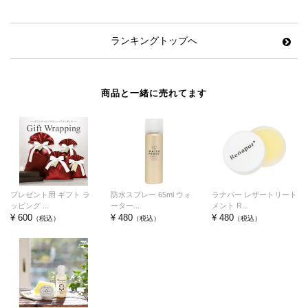
ランキングトップへ
商品と一緒に売れてます
プレゼント用 ギフト ラ
防水スプレー 65ml ウォ
ラナパー レザートリート
ッピング ...
ーター...
メント R...
¥ 600
¥ 480
¥ 480
（税込）
（税込）
（税込）