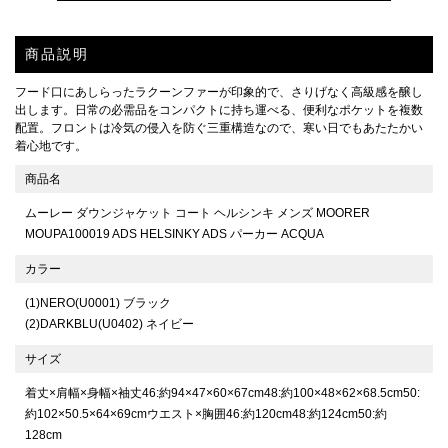
商品説明
フード口にあしらったラクーンファーが印象的で、さりげなく高級感を醸し
出します。日常の必需品をコンパクトに持ち運べる、便利なポケットを複数
配置。フロントは冷気の侵入を防ぐ三重構造なので、寒い日でもあたたかい
着心地です。
商品名
ムーレー ダウンジャケット コート ヘルシンキ メンズ MOORER
MOUPA100019 ADS HELSINKY ADS パーカー ACQUA
カラー
(1)NERO(U0001) ブラック
(2)DARKBLU(U0402) ネイビー
サイズ
着丈×肩幅×身幅×袖丈46:約94×47×60×67cm48:約100×48×62×68.5cm50:
約102×50.5×64×69cmウエスト×胸囲46:約120cm48:約124cm50:約
128cm