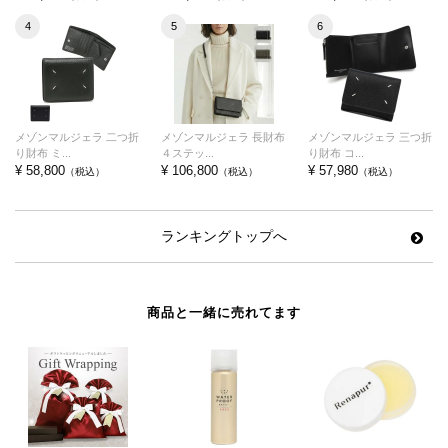
4
5
6
メゾンマルジェラ 二つ折
メゾンマルジェラ 長財布
メゾンマルジェラ 三つ折
り財布 ミ...
４ステッ...
り財布 コ...
¥ 58,800
¥ 106,800
¥ 57,980
（税込）
（税込）
（税込）
ランキングトップへ
商品と一緒に売れてます