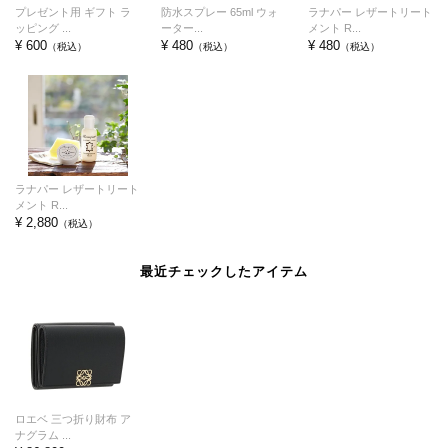
プレゼント用 ギフト ラ
防水スプレー 65ml ウォ
ラナパー レザートリート
ッピング ...
ーター...
メント R...
¥ 600
¥ 480
¥ 480
（税込）
（税込）
（税込）
ラナパー レザートリート
メント R...
¥ 2,880
（税込）
最近チェックしたアイテム
ロエベ 三つ折り財布 ア
ナグラム ...