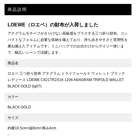
商品説明
LOEWE（ロエベ）の財布が入荷しました
アナグラムモチーフがさりげない高級感をプラスする三つ折り財布。コン
パクトなフォルムに必要な収納を備えており、持ち歩きやすさと実用性を
兼ね備えたアイテムです。ミニバッグでのお出かけからデイリー使いま
で、幅広いシーンで活躍します。
商品名
ロエベ 三つ折り財布 アナグラム トライフォールド ウォレット ブラック
レディース LOEWE C821TR2X16 1206 ANAGRAM TRIFOLD WALLET
BLACK GOLD (lg07)
カラー
BLACK GOLD
サイズ
約横10.5cm×縦8cm×厚み4cm
-