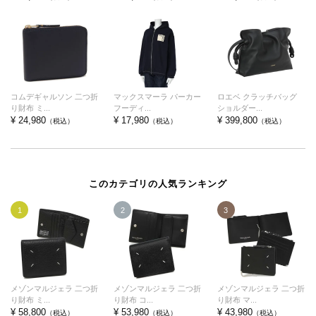
コムデギャルソン 二つ折
マックスマーラ パーカー
ロエベ クラッチバッグ
り財布 ミ...
フーディ...
ショルダー...
¥ 24,980
¥ 17,980
¥ 399,800
（税込）
（税込）
（税込）
このカテゴリの人気ランキング
1
2
3
メゾンマルジェラ 二つ折
メゾンマルジェラ 二つ折
メゾンマルジェラ 二つ折
り財布 ミ...
り財布 コ...
り財布 マ...
¥ 58,800
¥ 53,980
¥ 43,980
（税込）
（税込）
（税込）