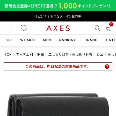
今だけ！オトクなクーポン配布中
0
TOP
WOMEN
MEN
RANKING
BRAND
CAT
TOP
アイテム別
財布
二つ折り財布・三つ折り財布
ロエベ 三つ折
この商品は、即日配送の対象商品です。