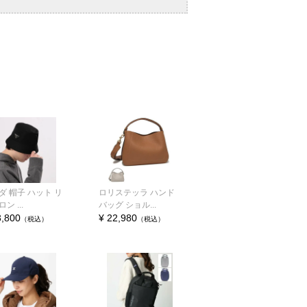
ダ 帽子 ハット リ
ロリステッラ ハンド
ン ...
バッグ ショル...
3,800
¥ 22,980
（税込）
（税込）