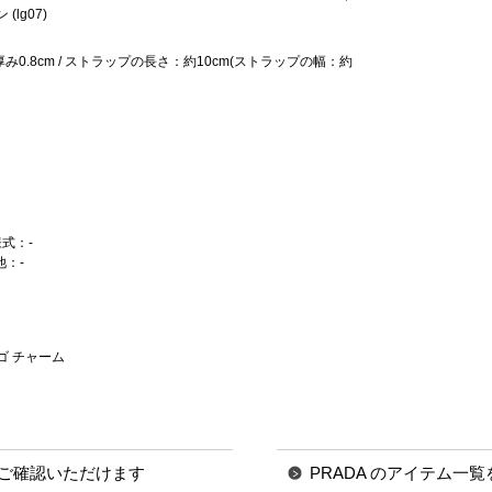
(lg07)
×厚み0.8cm / ストラップの長さ：約10cm(ストラップの幅：約
様式：-
他：-
ゴ チャーム
ご確認いただけます
PRADA のアイテム一