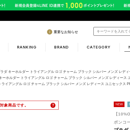
重要なお知らせ
RANKING
BRAND
CATEGORY
mation
Shopping guide
ラダ キーホルダー トライアングル ロゴ チャーム ブラック シルバー メンズ レディース ユニセックス 
キーホルダー トライアングル ロゴ チャーム ブラック シルバー メンズ レディース ユニセックス PR
イアングル ロゴ チャーム ブラック シルバー メンズ レディース ユニセックス PRADA 2
間も休まず発送！営業について
初めての方へ
年熊本地震に伴う配送のご案内
ギフトラッピング
NEW
対象商品です。
サービス終了のお知らせ
返品保証について
【10%
ービス内容変更のお知らせ
お客様のレビュー
ポンコー
イトへのご注意
ご利用ガイド