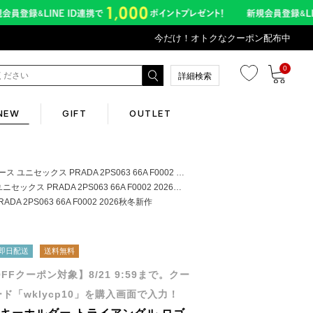
今だけ！オトクなクーポン配布中
0
詳細検索
NEW
GIFT
OUTLET
Corporate
PRADA 2PS063 66A F0002 2026秋冬新作
ADA 2PS063 66A F0002 2026秋冬新作
PS063 66A F0002 2026秋冬新作
会社概要
Contents
即日配送
送料無料
OFFクーポン対象】8/21 9:59まで。クー
abox
ド「wklycp10」を購入画面で入力！