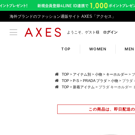
海外ブランドのファッション通販サイト AXES「アクセス」
ようこそ、ゲスト様
ログイン
TOP
WOMEN
MEN
Search
Infor
TOP
アイテム別
小物
キーホルダー
プ
TOP
P-S
PRADA プラダ
小物
プラダ 
TOP
新着アイテム
プラダ キーホルダー トラ
ブランドリスト
お盆期
カテゴリリスト
令和8
この商品は、即日配送の
ランキング
アプリ
クーポン
返品サ
新入荷アイテム
悪質サ