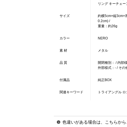
リング キーチェーン 
サイズ
約横5cm×縦3cm
0.2cm) /
重量：約26g
カラー
NERO
素 材
メタル
品 質
開閉種別： / 内部
外部様式：- / その
付属品
純正BOX
関連キーワード
トライアングル ロ
色違いがある場合は、こちらから