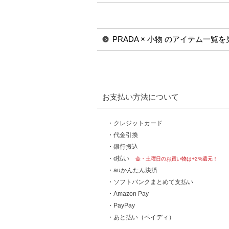
PRADA × 小物 のアイテム一覧を
お支払い方法について
・クレジットカード
・代金引換
・銀行振込
・d払い
金・土曜日のお買い物は+2%還元！
・auかんたん決済
・ソフトバンクまとめて支払い
・Amazon Pay
・PayPay
・あと払い（ペイディ）