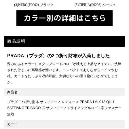
(3)NERO(F0002) ブラック
(5)CIPRIA(F0236) ベージュ
商品説明
PRADA（プラダ）の2つ折り財布が入荷しました
深みのあるカラーにメタルプレートのロゴが映える上品なアイテム。洗練
された佇まいに高級感が漂います。コンパクトでありながらコインやお
札、カードをたっぷり収納可能。大切な方への贈り物にいかがでしょう
か。
商品名
プラダ 二つ折り財布 サフィアーノ レディース PRADA 1ML018 QHH
SAFFIANO TRIANGOLO サフィアーノトライアングルロゴ L字ファスナー
無地
カラー