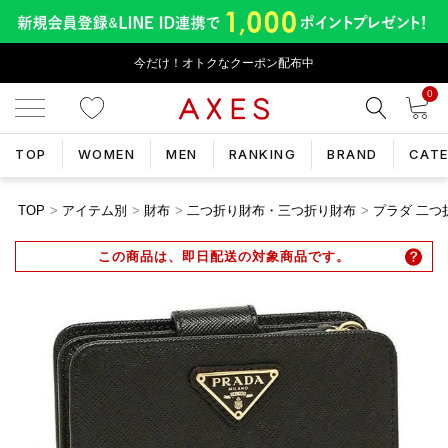
今だけ！オトクなクーポン配布中
0
TOP
WOMEN
MEN
RANKING
BRAND
CAT
TOP
アイテム別
財布
二つ折り財布・三つ折り財布
プラダ 二つ折
この商品は、即日配送の対象商品です。