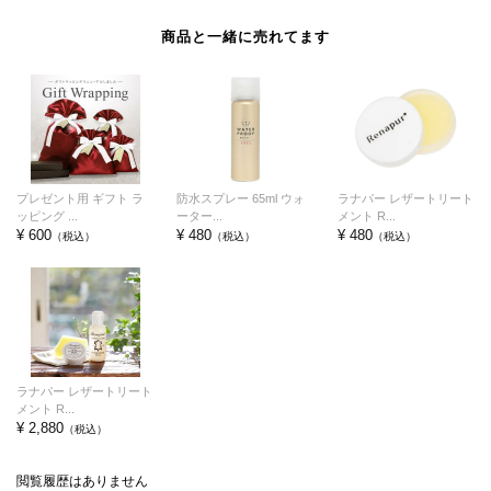
商品と一緒に売れてます
プレゼント用 ギフト ラ
防水スプレー 65ml ウォ
ラナパー レザートリート
ッピング ...
ーター...
メント R...
¥ 600
¥ 480
¥ 480
（税込）
（税込）
（税込）
ラナパー レザートリート
メント R...
¥ 2,880
（税込）
閲覧履歴はありません