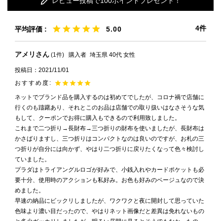
レビュー投稿で100ポイントプレゼント！
4
5.00
アメリ
1
購入者
埼玉県
40代
女性
投稿日
2021/11/01
ネットでブランド品を購入するのは初めてでしたが、コロナ禍で店舗に
行くのも躊躇あり、それとこのお品は店舗での取り扱いはなさそうな気
もして、クーポンでお得に購入もできるので利用致しました。

これまで二つ折り→長財布→三つ折りの財布を使いましたが、長財布は
かさばりますし、三つ折りはコンパクトなのは良いのですが、お札の三
つ折りが自分には向かず、やはり二つ折りに戻りたくなって色々検討し
ていました。

プラダはトライアングルロゴが好みで、小銭入れやカードポケットも必
要十分、使用時のアクションも私好み。お色も好みのベージュなので決
めました。

早速の納品にビックリしましたが、ワクワクと夜に開封して思っていた
色味より濃い目だったので、やはりネット画像だと差異は免れないもの