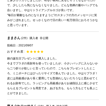
と多少ガッカリしましたが、明るい昼間に見るとそうでもなかったの
で、少ししたら気にならなくなりました。どんな色柄の服やバッグでも
合いますし、やはりトライアングルロゴが良いです。

"毎日が素敵なものになりますように"のスタッフの方のメッセージに笑
みがこぼれました。せっかくなので日の良い一粒万倍日におろそうかな
と思っています。
まま
2
購入者
非公開
投稿日
2021/09/07
娘の誕生日プレゼントに購入しました。

今までプラダの長財布を使っていましたが、小さいバッグに入らないか
ら二つ折りが欲しいと言っていたので、こちらをプレゼントしたとこ
ろ、ミニポーチにはぴったりサイズで喜んでいました。やはりプラダ！
皮には高級感があり長く愛用しても型崩れしないだろうなと思わせてく
れるお財布でした。ラッピングも高級感がありお値段以上に感じさせて
もらえるプレゼントを用意でき、あげる方も、もらう方もとても喜ぶこ
とができました。