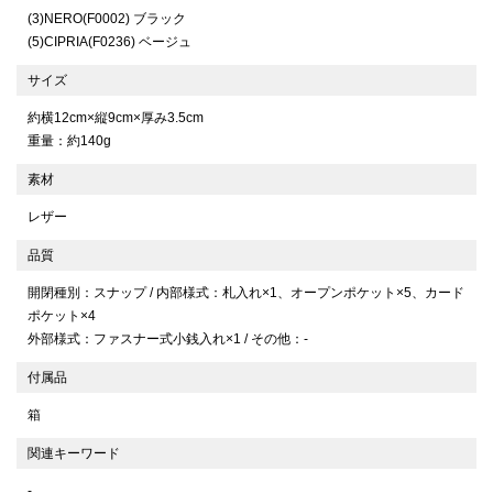
(3)NERO(F0002) ブラック
(5)CIPRIA(F0236) ベージュ
サイズ
約横12cm×縦9cm×厚み3.5cm
重量：約140g
素材
レザー
品質
開閉種別：スナップ / 内部様式：札入れ×1、オープンポケット×5、カード
ポケット×4
外部様式：ファスナー式小銭入れ×1 / その他：-
付属品
箱
関連キーワード
-