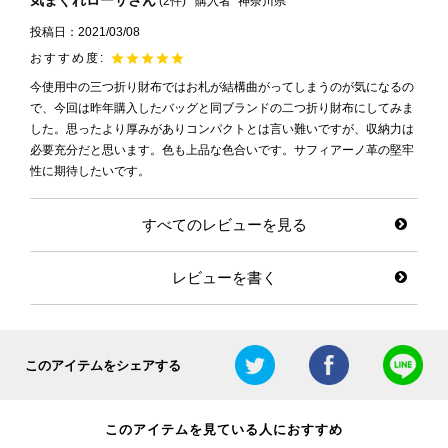
気まぐれローサ
2
購入者
神奈川県
投稿日
2021/03/08
今使用中の三つ折り財布ではお札が結構曲がってしまうのが気になるの
で、今回は昨年購入したバッグと同ブランドの二つ折り財布にしてみま
した。思ったより厚みがありコンパクトとは言い難いですが、収納力は
必要充分だと思います。色も上品な色合いです。サフィアーノ革の堅牢
性に期待したいです。
すべてのレビューを見る
レビューを書く
このアイテムをシェアする
このアイテムを見ている人におすすめ