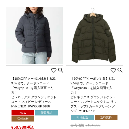
【10%OFFクーポン対象】8/21
【10%OFFクーポン対象】8/21
9:59まで。クーポンコード
9:59まで。クーポンコード
「wklycp10」を購入画面で入
「wklycp10」を購入画面で入
力！
力！
ピレネックス ダウンジャケット
ピレネックス ダウンジャケット
コート ネイビー レディース
コート スプートニックミニ リッ
PYRENEX HWW006P 0186
プストップ2 カーキグリーン メ
ンズ PYRENEX H …
NEW
即日配送
即日配送
送料無料
送料無料
参考価格
¥
104,500
¥
59,980
税込