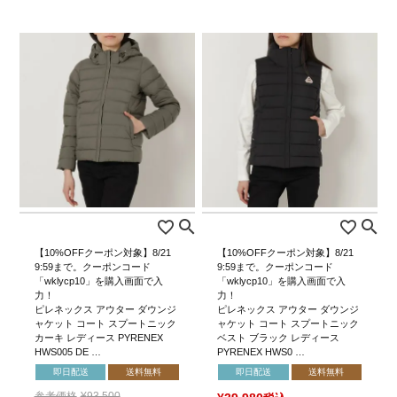
【10%OFFクーポン対象】8/21
【10%OFFクーポン対象】8/21
9:59まで。クーポンコード
9:59まで。クーポンコード
「wklycp10」を購入画面で入
「wklycp10」を購入画面で入
力！
力！
ピレネックス アウター ダウンジ
ピレネックス アウター ダウンジ
ャケット コート スプートニック
ャケット コート スプートニック
カーキ レディース PYRENEX
ベスト ブラック レディース
HWS005 DE …
PYRENEX HWS0 …
即日配送
送料無料
即日配送
送料無料
参考価格
¥
93,500