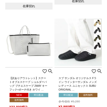
在庫切れ
在庫切れ
【訳ありアウトレット】ステー
スブ サンダル オリジナルス Fラ
トオブエスケープ ショルダーバ
イン ウインターサンダル メンズ
ッグ プチエスケープ 2WAY キー
レディース ユニセックス SUBU
フック+ポーチ付き ホワイ …
ORIGINAL …
NEW
即日配送
即日配送
送料無料
送料無料
参考価格
¥
5,280
¥
3,980
税込