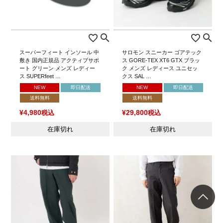
スーパーフィート インソール 中
サロモン スニーカー ゴアテック
敷き 国内正規品 アクティブサポ
ス GORE-TEX XT6 GTX ブラッ
ート グリーン メンズ レディー
ク メンズ レディース ユニセッ
ス SUPERfeet …
クス SAL …
NEW
即日配送
NEW
即日配送
送料無料
送料無料
¥
4,980
税込
¥
29,800
税込
在庫切れ
在庫切れ