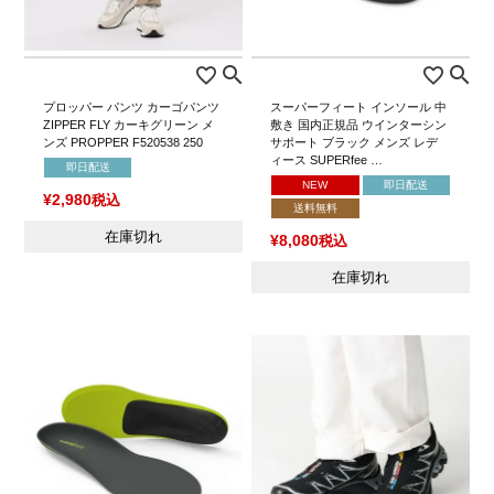
プロッパー パンツ カーゴパンツ
スーパーフィート インソール 中
ZIPPER FLY カーキグリーン メ
敷き 国内正規品 ウインターシン
ンズ PROPPER F520538 250
サポート ブラック メンズ レデ
ィース SUPERfee …
即日配送
NEW
即日配送
¥
2,980
税込
送料無料
在庫切れ
¥
8,080
税込
在庫切れ