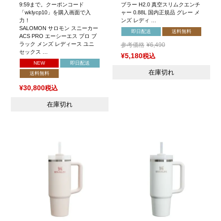
9:59まで。クーポンコード
ブラー H2.0 真空スリムクエンチ
「wklycp10」を購入画面で入
ャー 0.88L 国内正規品 グレー メ
力！
ンズ レディ …
SALOMON サロモン スニーカー
即日配送
送料無料
ACS PRO エーシーエス プロ ブ
ラック メンズ レディース ユニ
参考価格
¥
6,490
セックス …
¥
5,180
税込
NEW
即日配送
在庫切れ
送料無料
¥
30,800
税込
在庫切れ