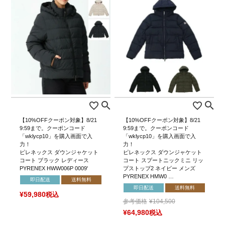
【10%OFFクーポン対象】8/21
【10%OFFクーポン対象】8/21
9:59まで。クーポンコード
9:59まで。クーポンコード
「wklycp10」を購入画面で入
「wklycp10」を購入画面で入
力！
力！
ピレネックス ダウンジャケット
ピレネックス ダウンジャケット
コート ブラック レディース
コート スプートニックミニ リッ
PYRENEX HWW006P 0009'
プストップ2 ネイビー メンズ
PYRENEX HMW0 …
即日配送
送料無料
即日配送
送料無料
¥
59,980
税込
参考価格
¥
104,500
¥
64,980
税込