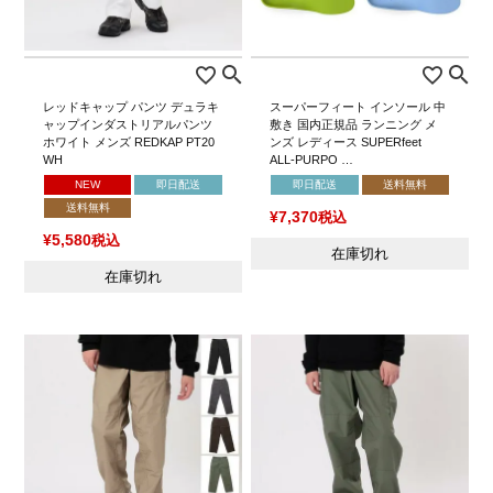
レッドキャップ パンツ デュラキ
スーパーフィート インソール 中
ャップインダストリアルパンツ
敷き 国内正規品 ランニング メ
ホワイト メンズ REDKAP PT20
ンズ レディース SUPERfeet
WH
ALL-PURPO …
NEW
即日配送
即日配送
送料無料
送料無料
¥
7,370
税込
¥
5,580
税込
在庫切れ
在庫切れ