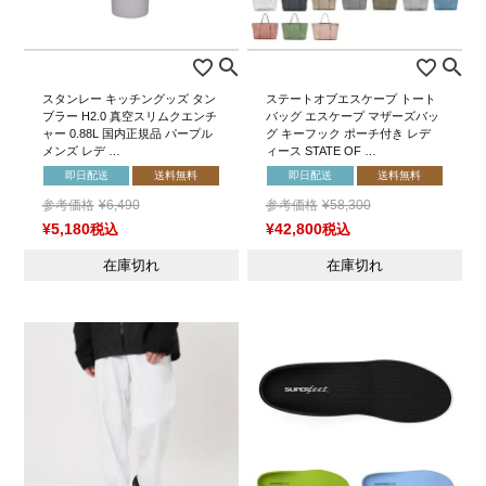
スタンレー キッチングッズ タン
ステートオブエスケープ トート
ブラー H2.0 真空スリムクエンチ
バッグ エスケープ マザーズバッ
ャー 0.88L 国内正規品 パープル
グ キーフック ポーチ付き レデ
メンズ レデ …
ィース STATE OF …
即日配送
送料無料
即日配送
送料無料
参考価格
¥
6,490
参考価格
¥
58,300
¥
5,180
税込
¥
42,800
税込
在庫切れ
在庫切れ