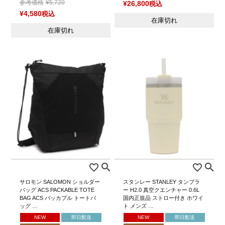
参考価格
¥
5,720
¥
26,800
税込
¥
4,580
税込
在庫切れ
在庫切れ
サロモン SALOMON ショルダー
スタンレー STANLEY タンブラ
バッグ ACS PACKABLE TOTE
ー H2.0 真空クエンチャー 0.6L
BAG ACS パッカブル トートバ
国内正規品 ストロー付き ホワイ
ッグ …
ト メンズ …
NEW
即日配送
NEW
即日配送