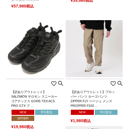
¥
39,980
税込
¥
57,980
税込
【訳ありアウトレット】
【訳ありアウトレット】プロッ
SALOMON サロモン スニーカー
パー パンツ カーゴパンツ
ゴアテックス GORE-TEX ACS
ZIPPER FLY ベージュ メンズ
PRO GTX ブ …
PROPPER F520 …
NEW
即日配送
NEW
即日配送
送料無料
¥
1,980
税込
¥
19,980
税込