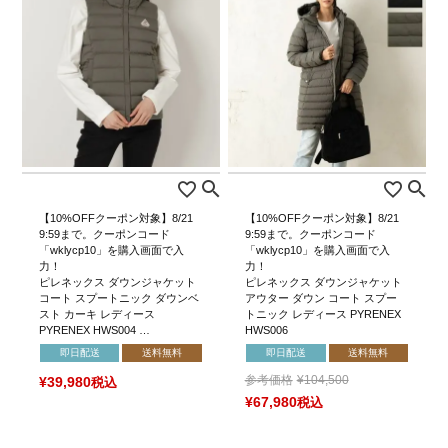
【10%OFFクーポン対象】8/21
【10%OFFクーポン対象】8/21
9:59まで。クーポンコード
9:59まで。クーポンコード
「wklycp10」を購入画面で入
「wklycp10」を購入画面で入
力！
力！
ピレネックス ダウンジャケット
ピレネックス ダウンジャケット
コート スプートニック ダウンベ
アウター ダウン コート スプー
スト カーキ レディース
トニック レディース PYRENEX
PYRENEX HWS004 …
HWS006
即日配送
送料無料
即日配送
送料無料
参考価格
¥
104,500
¥
39,980
税込
¥
67,980
税込