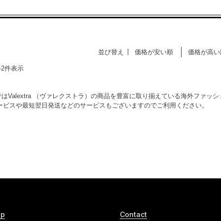
並び替え
価格が安い順
価格が高い
-
2
件表示
SではValextra （ヴァレクストラ）の商品を豊富に取り揃えている海外ファ
ービスや最短翌日発送などのサービスもございますのでご利用ください。
lp
Contact