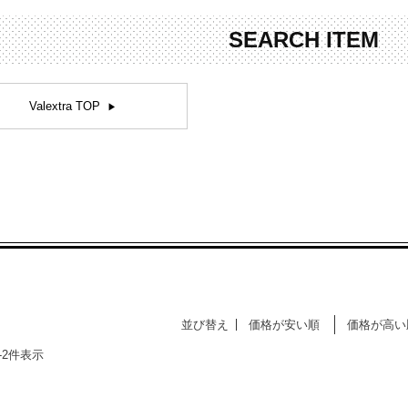
お問合せ
ers Service
SEARCH ITEM
ージ
Valextra TOP
ン
録
ンクについて
入り
歴
ト履歴
並び替え
価格が安い順
価格が高い
-
2
件表示