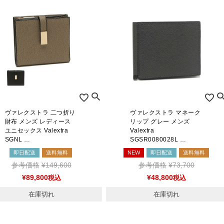
CATEGORY LIST
ヴァレクストラ 二つ折り
ヴァレクストラ マネーク
財布 メンズ レディース
リップ グレー メンズ
ユニセックス Valextra
Valextra
SGNL …
SGSR0080028L …
即日配送
送料無料
NEW
即日配送
送料無料
参考価格
¥
149,600
参考価格
¥
73,700
¥
89,800
税込
¥
48,800
税込
在庫切れ
在庫切れ