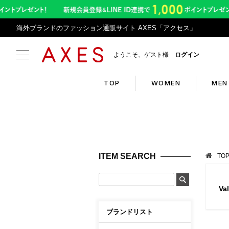
海外ブランドのファッション通販サイト AXES「アクセス」
ようこそ、ゲスト様
ログイン
TOP
WOMEN
MEN
Search
Infor
ブランドリスト
お盆期
ITEM SEARCH
TO
カテゴリリスト
令和8
ランキング
アプリ
Va
クーポン
返品サ
ブランドリスト
新入荷アイテム
悪質サ