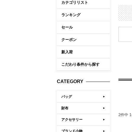
カテゴリリスト
ケア商品
Memb
こだわり条件から探す
ランキング
セール
マイペ
ログイ
クーポン
会員登
新入荷
会員ラ
こだわり条件から探す
お気に
閲覧履
CATEGORY
ポイン
バッグ
財布
2
件中
1
アクセサリー
ブランド小物