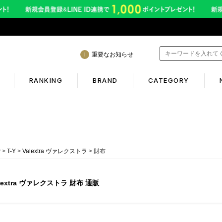
重要なお知らせ
RANKING
BRAND
CATEGORY
mation
Shopping guide
間も休まず発送！営業について
初めての方へ
P
T-Y
Valextra ヴァレクストラ
財布
年熊本地震に伴う配送のご案内
ギフトラッピング
サービス終了のお知らせ
返品保証について
lextra ヴァレクストラ 財布 通販
ービス内容変更のお知らせ
お客様のレビュー
イトへのご注意
ご利用ガイド