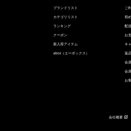
ブランドリスト
ご
カテゴリリスト
初
ランキング
配
クーポン
お
新入荷アイテム
キ
abox（エーボックス）
返
会
会
お
会社概要