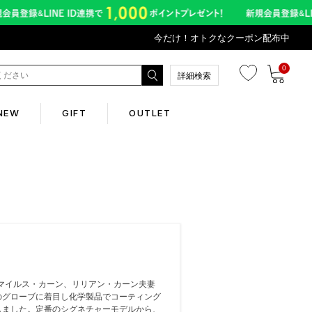
今だけ！オトクなクーポン配布中
0
詳細検索
NEW
GIFT
OUTLET
Corporate
会社概要
Contents
 マイルス・カーン、リリアン・カーン夫妻
abox
のグローブに着目し化学製品でコーティング
しました。定番のシグネチャーモデルから、