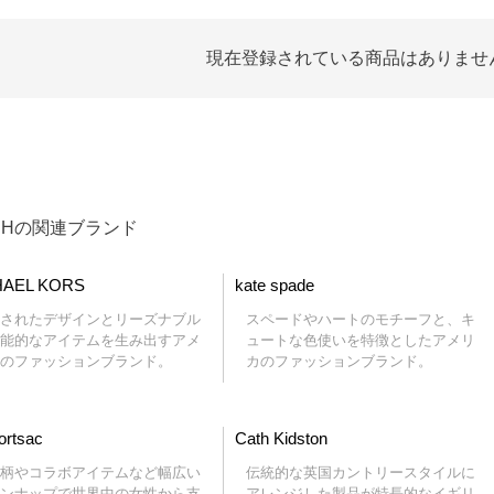
現在登録されている商品はありませ
CATEGORY LIST
CHの関連ブランド
HAEL KORS
kate spade
されたデザインとリーズナブル
スペードやハートのモチーフと、キ
能的なアイテムを生み出すアメ
ュートな色使いを特徴としたアメリ
のファッションブランド。
カのファッションブランド。
ortsac
Cath Kidston
柄やコラボアイテムなど幅広い
伝統的な英国カントリースタイルに
ンナップで世界中の女性から支
アレンジした製品が特長的なイギリ