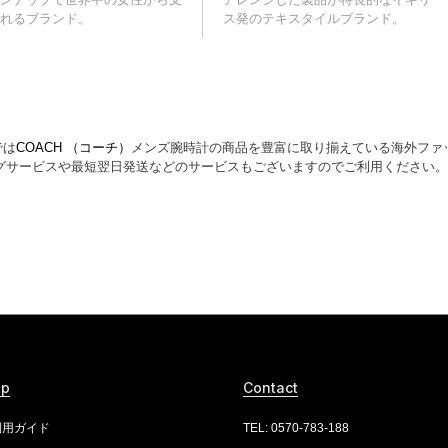
れるブランド。
ス発のテキスタイルブランド。
では
COACH （コーチ）
メンズ腕時計の商品を豊富に取り揃えている海外ファ
グサービスや最短翌日発送などのサービスもございますのでご利用ください。
lp
Contact
利用ガイド
TEL: 0570-783-188