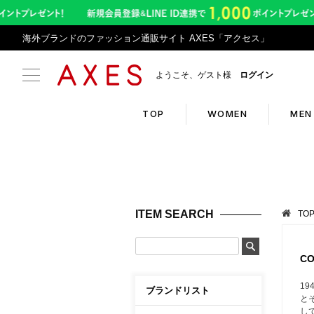
海外ブランドのファッション通販サイト AXES「アクセス」
ようこそ、ゲスト様
ログイン
TOP
WOMEN
MEN
Search
Infor
ブランドリスト
お盆期
ITEM SEARCH
TO
カテゴリリスト
令和8
ランキング
アプリ
C
クーポン
返品サ
1
ブランドリスト
と
新入荷アイテム
悪質サ
し