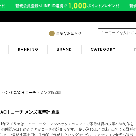
重要なお知らせ
RANKING
BRAND
CATEGORY
mation
Shopping guide
間も休まず発送！営業について
初めての方へ
P
C
COACH コーチ
メンズ腕時計
年熊本地震に伴う配送のご案内
ギフトラッピング
サービス終了のお知らせ
返品保証について
OACH コーチ メンズ腕時計 通販
ービス内容変更のお知らせ
お客様のレビュー
941年アメリカはニューヨーク・マンハッタンのロフトで家族経営の皮革小物制作を
その仲間がはじめたことがコーチの始まりです。 使い込むほどに味が出てくる野球
イトへのご注意
ご利用ガイド
ていない天然皮革を用い 手作業で作成したバッグを中心にファッション分野へ進出