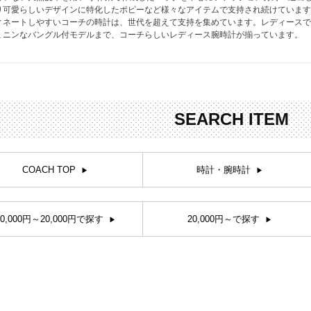
り可愛らしいデザインに特化したポピーなど様々なアイテムで支持され続けています
お問合せ
ers Service
ィネートしやすいコーチの時計は、世代を超えて支持を集めています。レディースで
ミニンなバングル付モデルまで、コーチらしいレディース腕時計が揃っています。
ージ
ン
録
SEARCH ITEM
ンクについて
入り
COACH TOP
時計・腕時計
歴
ト履歴
10,000円～20,000円で探す
20,000円～で探す