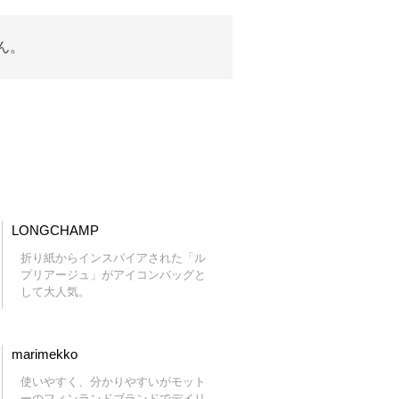
ん。
LONGCHAMP
折り紙からインスパイアされた「ル
プリアージュ」がアイコンバッグと
して大人気。
marimekko
使いやすく、分かりやすいがモット
ーのフィンランドブランドでデイリ