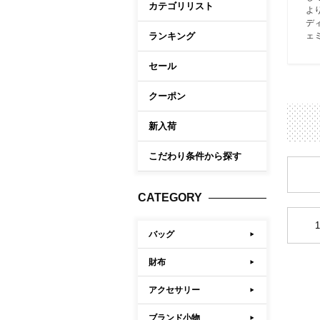
カテゴリリスト
よ
ケア商品
Memb
デ
こだわり条件から探す
ランキング
ェ
セール
マイペ
ログイ
クーポン
会員登
新入荷
会員ラ
こだわり条件から探す
お気に
閲覧履
CATEGORY
ポイン
バッグ
財布
アクセサリー
ブランド小物