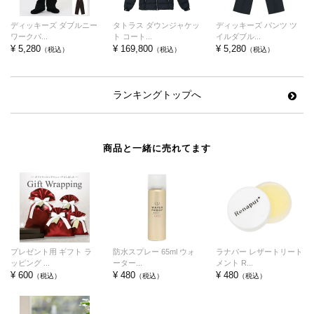
ディッキーズ ダブルニー
タトラス ダウンジャケッ
ディッキーズ パンツ ツ
ワークパ...
ト コート...
イルダブル...
¥ 5,280
¥ 169,800
¥ 5,280
（税込）
（税込）
（税込）
ランキングトップへ
商品と一緒に売れてます
プレゼント用 ギフト ラ
防水スプレー 65ml ウォ
ラナパー レザートリート
ッピング ...
ーター...
メント R...
¥ 600
¥ 480
¥ 480
（税込）
（税込）
（税込）