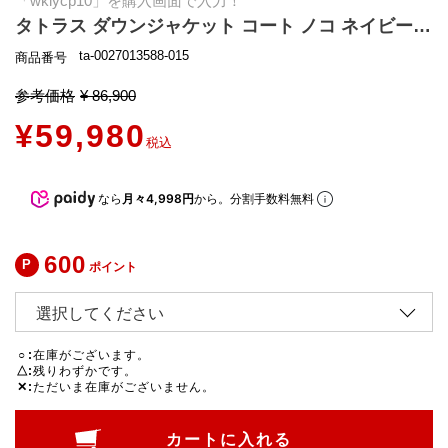
「wklycp10」を購入画面で入力！
タトラス ダウンジャケット コート ノコ ネイビー レディース TATRAS LJXA0027013588 015 2025秋冬新作
ta-0027013588-015
商品番号
参考価格
¥
86,900
¥
59,980
税込
なら
月々4,998円
から。分割手数料無料
600
ポイント
○
在庫がございます。
△
残りわずかです。
✕
ただいま在庫がございません。
カートに入れる