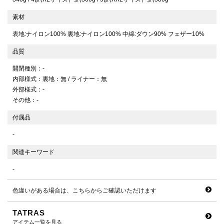
素材
表地:ナイロン100% 裏地:ナイロン100% 中綿:ダウン90% フェザー10%
品質
開閉種別：-
内部様式：裏地：無 / ライナー：無
外部様式：-
その他：-
付属品
-
関連キーワード
-
色違いがある場合は、こちらからご確認いただけます
TATRAS
アイテム一覧を見る