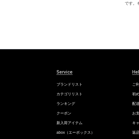
です。
Service
He
ブランドリスト
ご
カテゴリリスト
初
ランキング
配
クーポン
お
新入荷アイテム
キ
abox（エーボックス）
返