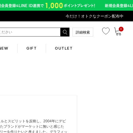
今だけ！オトクなクーポン配布中
0
詳細検索
NEW
GIFT
OUTLET
Corporate
会社概要
Contents
スタイルとスピリットを反映し、2004年にデビ
abox
たブランドがマーケットに無いと感じた
サリーを作りたいと考えました。グラフィッ