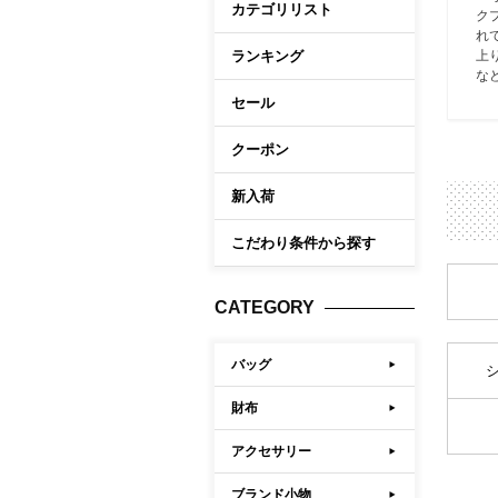
Memb
カテゴリリスト
ク
ケア商品
れ
こだわり条件から探す
ランキング
上
マイペ
な
セール
ログイ
会員登
クーポン
会員ラ
新入荷
お気に
こだわり条件から探す
閲覧履
ポイン
CATEGORY
バッグ
財布
アクセサリー
ブランド小物