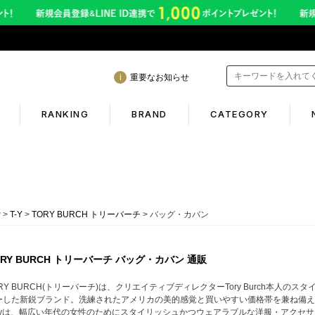
重要なお知らせ
RANKING
BRAND
CATEGORY
mation
Shopping guide
年熊本地震に伴う配送のご案内
初めての方へ
P
T-Y
TORY BURCH トリーバーチ
バッグ・カバン
サービス終了のお知らせ
ギフトラッピング
ービス内容変更のお知らせ
返品保証について
ORY BURCH トリーバーチ バッグ・カバン 通販
イトへのご注意
お客様のレビュー
RY BURCH(トリーバーチ)は、クリエイティブディレクターTory Burch本人の
ーした新鋭ブランド。洗練されたアメリカの美的感覚と買いやすい価格帯を兼ね備え
ご利用ガイド
oryは、幅広い年代の女性のためにスタイリッシュかつウェアラブルな洋服・アクセ