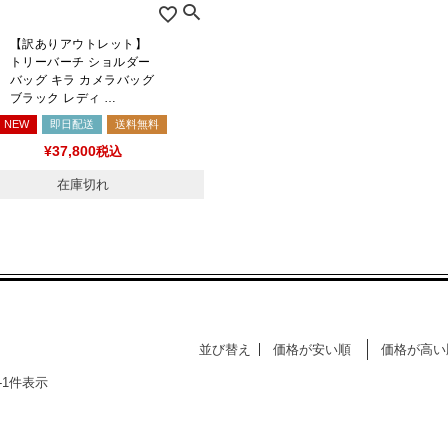
【訳ありアウトレット】
トリーバーチ ショルダー
バッグ キラ カメラバッグ
ブラック レディ …
NEW
即日配送
送料無料
¥
37,800
税込
在庫切れ
並び替え
価格が安い順
価格が高い
-
1
件表示