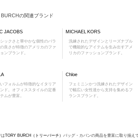
Y BURCHの関連ブランド
C JACOBS
MICHAEL KORS
シックさと華やかな個性のバラ
洗練されたデザインとリーズナブル
の良さが特徴のアメリカのファ
で機能的なアイテムを生み出すアメ
ョンブランド。
リカのファッションブランド。
LA
Chloe
いフォルムが特徴的なイタリア
フェミニンかつ洗練されたデザイン
ンド。オフィススタイルの定番
で幅広い女性達から支持を集めるフ
テムが豊富。
ランスブランド。
では
TORY BURCH（トリーバーチ）
バッグ・カバンの商品を豊富に取り揃え