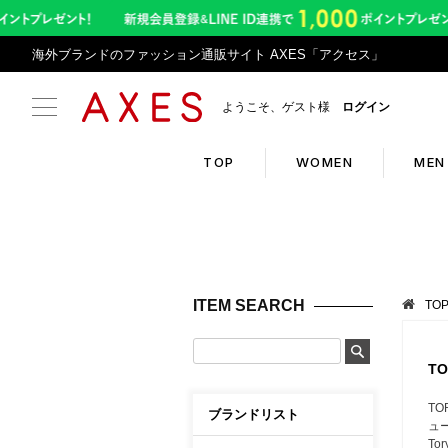
海外ブランドのファッション通販サイト AXES「アクセス」
ようこそ、ゲスト様
ログイン
TOP
WOMEN
MEN
Search
Infor
ブランドリスト
令和8
ITEM SEARCH
TO
カテゴリリスト
アプリ
ランキング
返品サ
T
クーポン
悪質サ
TO
ブランドリスト
ュ
新入荷アイテム
T