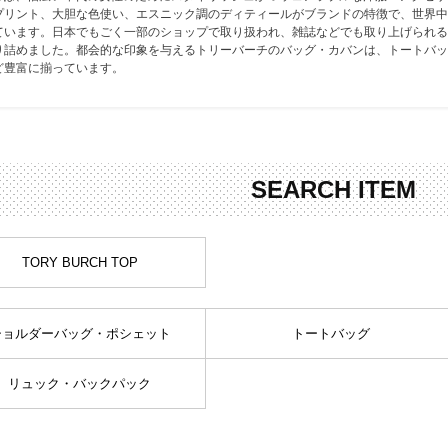
ers Service
プリント、大胆な色使い、エスニック調のディティールがブランドの特徴で、世界中
お問合せ
ています。日本でもごく一部のショップで取り扱われ、雑誌などでも取り上げられる
り詰めました。都会的な印象を与えるトリーバーチのバッグ・カバンは、トートバッ
ージ
ど豊富に揃っています。
ン
録
ンクについて
SEARCH ITEM
入り
歴
ト履歴
TORY BURCH TOP
ショルダーバッグ・ポシェット
トートバッグ
リュック・バックパック