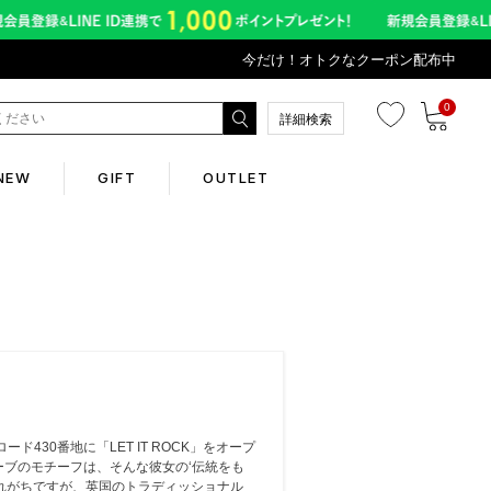
今だけ！オトクなクーポン配布中
0
詳細検索
NEW
GIFT
OUTLET
Corporate
会社概要
Contents
430番地に「LET IT ROCK」をオープ
abox
ーブのモチーフは、そんな彼女の‘伝統をも
れがちですが、英国のトラディッショナル