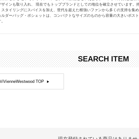
デザインも取り入れ、 現在でもトップブランドとしての地位を確立させています。
お問合せ
ers Service
、スタイリングにスパイスを加え、世代を超えた根強いファンから多くの支持を集め
ョルダーバッグ・ポシェットは、コンパクトなサイズのものから容量の大きいボスト
す。
ージ
ン
録
SEARCH ITEM
ンクについて
入り
歴
ViVienneWestwood TOP
ト履歴
現在登録されている商品はありませ