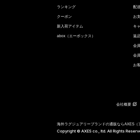
ランキング
配
クーポン
お
新入荷アイテム
キ
abox（エーボックス）
返
会
会
お
会社概要
海外ラグジュアリーブランドの通販ならAXES
Copyright © AXES co., ltd. All Rights Reser