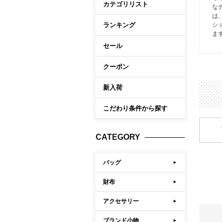
カテゴリリスト
な
ケア商品
Memb
は
こだわり条件から探す
ランキング
シ
ま
セール
マイペ
ログイ
クーポン
会員登
新入荷
会員ラ
こだわり条件から探す
お気に
閲覧履
CATEGORY
ポイン
バッグ
財布
アクセサリー
ブランド小物