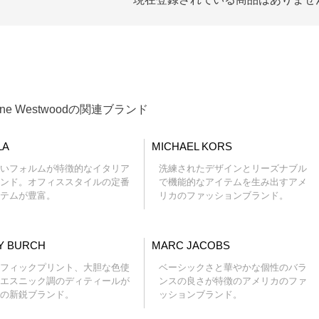
enne Westwoodの関連ブランド
CATEGORY LIST
LA
MICHAEL KORS
いフォルムが特徴的なイタリア
洗練されたデザインとリーズナブル
ンド。オフィススタイルの定番
で機能的なアイテムを生み出すアメ
テムが豊富。
リカのファッションブランド。
Y BURCH
MARC JACOBS
フィックプリント、大胆な色使
ベーシックさと華やかな個性のバラ
エスニック調のディティールが
ンスの良さが特徴のアメリカのファ
の新鋭ブランド。
ッションブランド。