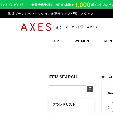
海外ブランドのファッション通販サイト AXES「アクセス」
ようこそ、ゲスト様
ログイン
TOP
WOMEN
MEN
Search
Infor
ブランドリスト
お盆期
ITEM SEARCH
TO
カテゴリリスト
令和8
ランキング
アプリ
Vi
クーポン
返品サ
1
ブランドリスト
ン
新入荷アイテム
悪質サ
っ