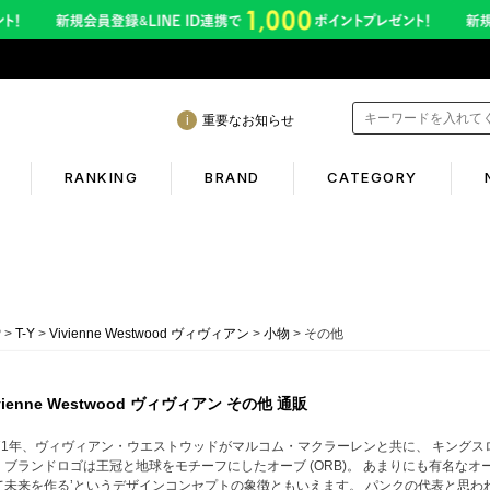
重要なお知らせ
RANKING
BRAND
CATEGORY
mation
Shopping guide
間も休まず発送！営業について
初めての方へ
P
T-Y
Vivienne Westwood ヴィヴィアン
小物
その他
年熊本地震に伴う配送のご案内
ギフトラッピング
サービス終了のお知らせ
返品保証について
vienne Westwood ヴィヴィアン その他 通販
ービス内容変更のお知らせ
お客様のレビュー
971年、ヴィヴィアン・ウエストウッドがマルコム・マクラーレンと共に、 キングスロード
。ブランドロゴは王冠と地球をモチーフにしたオーブ (ORB)。 あまりにも有名なオ
イトへのご注意
ご利用ガイド
て未来を作る’というデザインコンセプトの象徴ともいえます。 パンクの代表と思わ