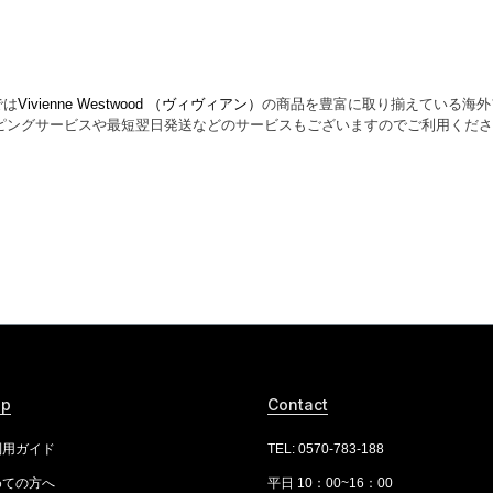
では
Vivienne Westwood （ヴィヴィアン）
の商品を豊富に取り揃えている海外
ピングサービスや最短翌日発送などのサービスもございますのでご利用くださ
lp
Contact
利用ガイド
TEL: 0570-783-188
めての方へ
平日 10：00~16：00