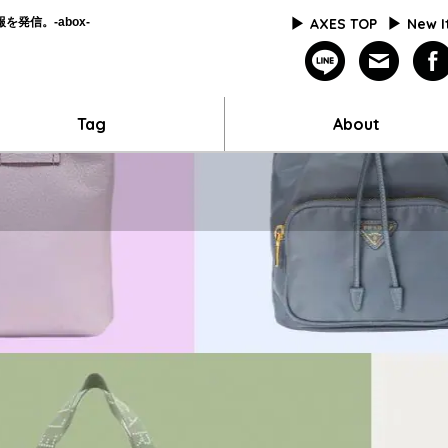
発信。-abox-
AXES TOP
New 
line
mailm
Tag
About