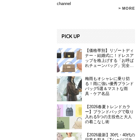
channel
> MORE
PICK UP
【価格帯別】リゾートディ
ナー・結婚式に！ドレスア
ップを格上げする「お呼ば
れチェーンバッグ」完全ガ
イド
梅雨もオシャレに乗り切
る！雨に強い優秀ブランド
バッグ5選＆マストな雨
具・ケア名品
【2026春夏トレンドカラ
ー】ブランドバッグで取り
入れる5つの主役色と大人
の着こなし術
【2026最新】30代・40代の
日常を彩る「Tシャツブラ