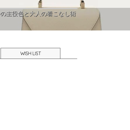
【202
人の着こなし術
一枚
2026年5月14日
WISH LIST