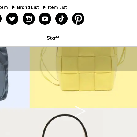
Item
Brand List
Item List
agazine
facebook
twitter
instagram
youtube
tiktok
pinterest
Staff