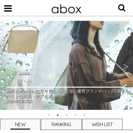
梅雨もオシャレに乗り切る！雨に強い優秀ブランドバッグ5選＆
マストな雨具・ケア名品
2026年5月25日
NEW
RANKING
WISH LIST