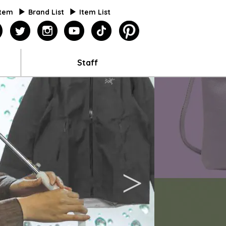
Item
Brand List
Item List
agazine
facebook
twitter
instagram
youtube
tiktok
pinterest
Staff