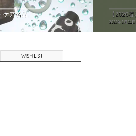
【
色と大人の着こなし術
一
20
WISH LIST