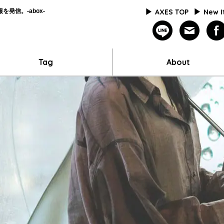
発信。-abox-
AXES TOP
New 
line
mailm
Tag
About