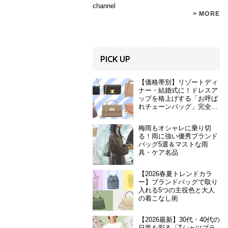
channel
> MORE
PICK UP
【価格帯別】リゾートディ
ナー・結婚式に！ドレスア
ップを格上げする「お呼ば
れチェーンバッグ」完全ガ
イド
梅雨もオシャレに乗り切
る！雨に強い優秀ブランド
バッグ5選＆マストな雨
具・ケア名品
【2026春夏トレンドカラ
ー】ブランドバッグで取り
入れる5つの主役色と大人
の着こなし術
【2026最新】30代・40代の
日常を彩る「Tシャツブラ