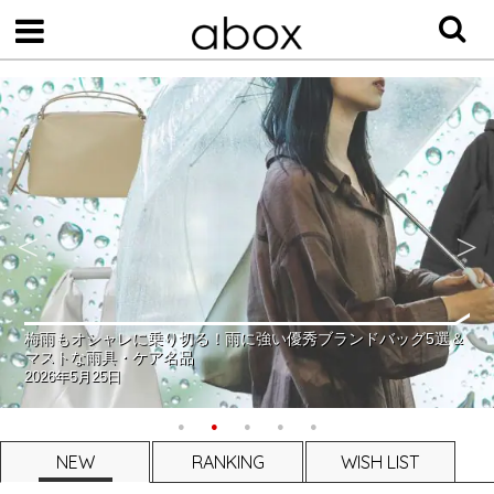
梅雨もオシャレに乗り切る！雨に強い優秀ブランドバッグ5選＆
マストな雨具・ケア名品
2026年5月25日
NEW
RANKING
WISH LIST