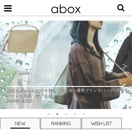
梅雨もオシャレに乗り切る！雨に強い優秀ブランドバッグ5選＆
マストな雨具・ケア名品
2026年5月25日
NEW
RANKING
WISH LIST